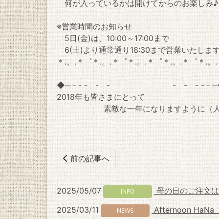
何が入っているかは開けてからのお楽しみ♪￥
※営業時間のお知らせ
5日(金)は、10:00～17:00まで
6(土)より通常通り18:30まで営業いたしま
＊.。.＊゜＊.。.＊゜＊.。.＊゜＊.。.＊゜＊.。
◆─－- - - - - - - -－
2018年も皆さまにとって
素敵な一年になりますように（人´∀
前の記事へ
2025/05/07
母の日のご注文は
INFO
2025/03/11
Afternoon 
NEWS