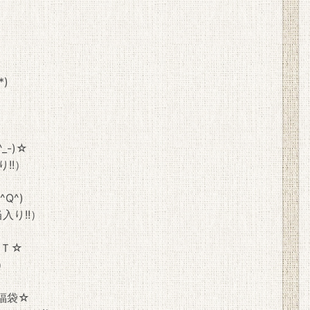
*)
-)☆
!!）
Q^)
!!）
ＥＴ☆
）
)福袋☆