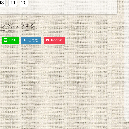
18
19
20
LINE
B! はてな
Pocket