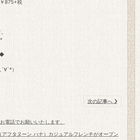
875+税
す。
.＊
─◆
`*）
次の記事へ
お電話でお願いいたします。
HaNa（アフタヌーン ハナ）カジュアルフレンチがオープン