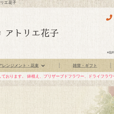
リエ花子
※臨
アレンジメント・花束
雑貨・ギフト
しております。
鉢植え、プリザーブドフラワー、ドライフラワ