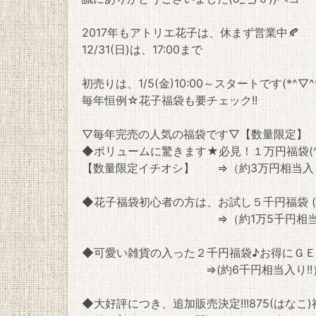
2017年もアトリエ花子は、休まず営業中🍂
12/31(日)は、17:00まで
初売りは、1/5(金)10:00～スタートです(*^▽^
毎年恒例☆花子福袋も要チェック!!
▽毎年完売の人気の福袋です▽【数量限定】
◆ボリュームに驚きます★必見！１万円福袋(^_
【数量限定イチオシ】 ⇒（約3万円相当入り
◆花子福袋初心者の方は、お試し５千円福袋 (^
⇒（約1万5千円相当入り
◆可愛い雑貨の入った２千円福袋♪お得にＧ
⇒(約6千円相当入り!!
◆大好評につき、追加販売決定!!!875(はなこ