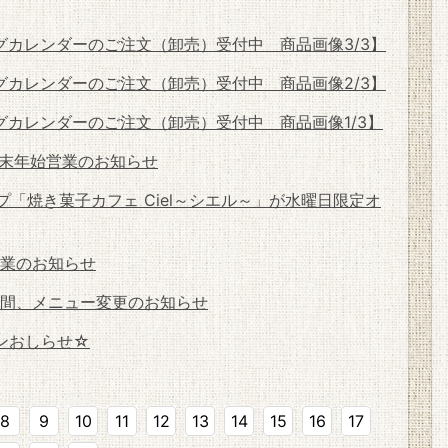
ングカレンダーのご注文（卸売）受付中 商品画像3/3】
ングカレンダーのご注文（卸売）受付中 商品画像2/3】
グカレンダーのご注文（卸売）受付中 商品画像1/3】
末年始営業のお知らせ
「焼き菓子カフェ Ciel～シエル～」が水曜日限定オ
業のお知らせ
間、メニュー変更のお知らせ
ンおしらせ☆
8
9
10
11
12
13
14
15
16
17