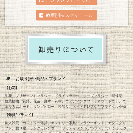
教室開催スケジュール
お取り扱い商品・ブランド
【お花】
生花、プリザーブドフラワー、ドライフラワー、ソープフラワー、胡蝶蘭、
観葉植物、花鉢、花苗、庭木、花材、ウェディングブーケ＆ブートニア、ウ
ェルカムボード、リングピロー、髪飾り、ヘッドドレスなどブライダル小物
【雑貨/ブランド】
輸入雑貨、カントリー雑貨、カントリー家具、フラワーギフト、カタログギ
フト、贈り物、ラングカレンダー、ラガディ アン＆アンディ、ワインボック