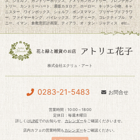
ス、シェルフ、カントリーボックス、アメリカンカントリー、フレンチカン
トリー、カントリーハート、通販カタログ、ホーロー、キッチン小物、キャ
ニスター、ワインボックス、シェルフ、ボンヌママン、プリザーブドフラワ
ー、ファイヤーキング、パイレックス、アンティーク、コレクティブル、マ
ニー、イマン、倉敷意匠計画室、ティアラ、オ・タン・ジャディス etc...
株式会社エクリュ・アート
0283-21-5483
お問合せ
営業時間：10:00～18:00
定休日：毎週木曜日
詳しくは
LINE
でのお知らせ、
カレンダー
をご確認くださいませ。
店内カフェの営業時間も
カレンダー
をご確認ください。