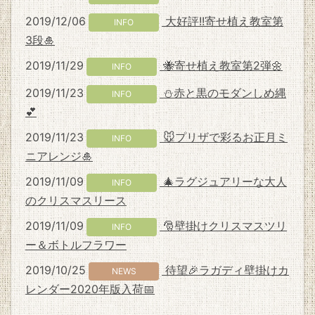
2019/12/06
大好評!!寄せ植え教室第
INFO
3段🎍
2019/11/29
🐝寄せ植え教室第2弾🌼
INFO
2019/11/23
⛄赤と黒のモダンしめ縄
INFO
💕
2019/11/23
🐭プリザで彩るお正月ミ
INFO
ニアレンジ🎍
2019/11/09
🎄ラグジュアリーな大人
INFO
のクリスマスリース
2019/11/09
🎅壁掛けクリスマスツリ
INFO
ー＆ボトルフラワー
2019/10/25
待望🎉ラガディ壁掛けカ
NEWS
レンダー2020年版入荷📅