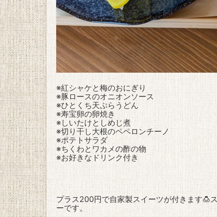
※
紅シャケと梅のおにぎり
※豚ロースのオニオンソース
※ひとくち天ぷらうどん
※寿宝卵の卵焼き
※しいたけとしめじ煮
※切り干し大根のペペロンチーノ
※ポテトサラダ
※ちくわとワカメの酢の物
※お好きなドリンク付き
プラス200円で自家製スイーツが付きます
ーです。