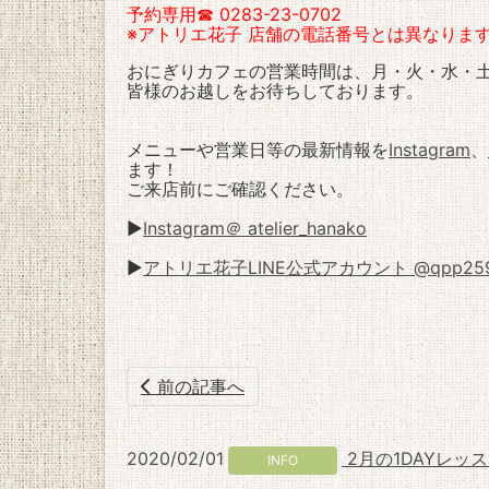
予約専用
☎ 0283-23-0702
※アトリエ花子 店舗の電話番号とは異なりま
おにぎりカフェの営業時間は、月・火・水・土・
皆様のお越しをお待ちしております。
メニューや営業日等の最新情報を
Instagram
、
ます！
ご来店前にご確認ください。
▶️
Instagram＠
atelier_hanako
▶️
アトリエ花子LINE公式アカウント @qpp259
前の記事へ
2020/02/01
2月の1DAYレ
INFO