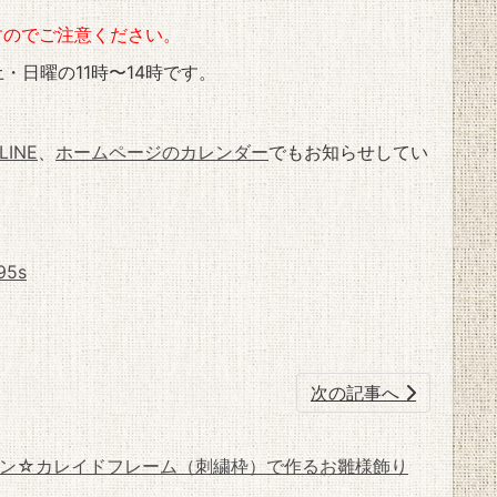
すのでご注意ください。
日曜の11時〜14時です。
LINE
、
ホームページのカレンダー
でもお知らせしてい
5s
次の記事へ
ッスン☆カレイドフレーム（刺繍枠）で作るお雛様飾り