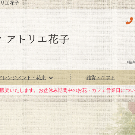
リエ花子
※臨
アレンジメント・花束
雑貨・ギフト
花）販売いたします。お盆休み期間中のお花・カフェ営業日につ