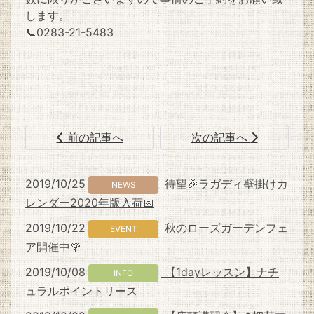
します。
📞0283-21-5483
前の記事へ
次の記事へ
2019/10/25
待望🎉ラガディ壁掛けカ
NEWS
レンダー2020年版入荷📅
2019/10/22
秋のローズガーデンフェ
EVENT
ア開催中🌹
2019/10/08
【1dayレッスン】ナチ
INFO
ュラルポイントリース