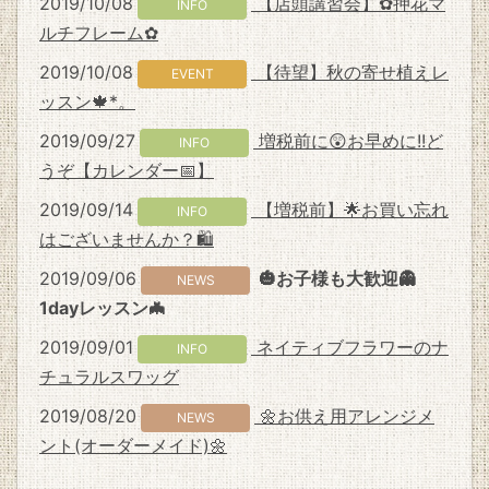
2019/10/08
【店頭講習会】✿押花マ
INFO
ルチフレーム✿
2019/10/08
【待望】秋の寄せ植えレ
EVENT
ッスン🍁*。
2019/09/27
増税前に😲お早めに!!ど
INFO
うぞ【カレンダー📅】
2019/09/14
【増税前】🌟お買い忘れ
INFO
はございませんか？🛍
2019/09/06
🎃お子様も大歓迎👻
NEWS
1dayレッスン🦇
2019/09/01
ネイティブフラワーのナ
INFO
チュラルスワッグ
2019/08/20
🌼お供え用アレンジメ
NEWS
ント(オーダーメイド)🌼