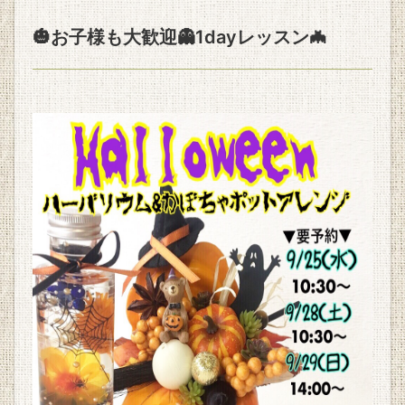
🎃お子様も大歓迎👻1dayレッスン🦇