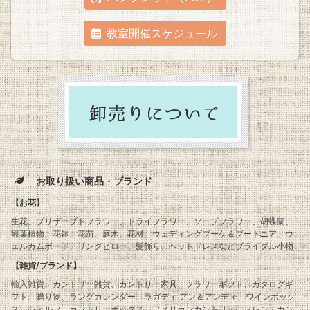
教室開催スケジュール
お取り扱い商品・ブランド
【お花】
生花、プリザーブドフラワー、ドライフラワー、ソープフラワー、胡蝶蘭、
観葉植物、花鉢、花苗、庭木、花材、ウェディングブーケ＆ブートニア、ウ
ェルカムボード、リングピロー、髪飾り、ヘッドドレスなどブライダル小物
【雑貨/ブランド】
輸入雑貨、カントリー雑貨、カントリー家具、フラワーギフト、カタログギ
フト、贈り物、ラングカレンダー、ラガディ アン＆アンディ、ワインボック
ス、シェルフ、カントリーボックス、アメリカンカントリー、フレンチカン