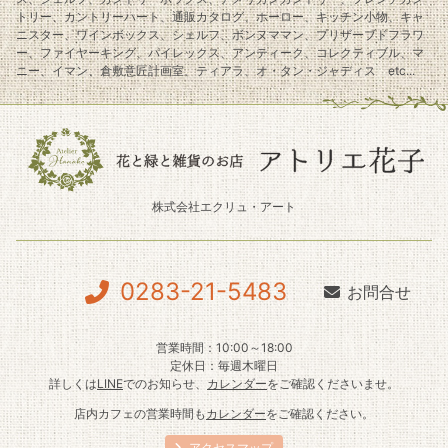
トリー、カントリーハート、通販カタログ、ホーロー、キッチン小物、キャ
ニスター、ワインボックス、シェルフ、ボンヌママン、プリザーブドフラワ
ー、ファイヤーキング、パイレックス、アンティーク、コレクティブル、マ
ニー、イマン、倉敷意匠計画室、ティアラ、オ・タン・ジャディス etc...
株式会社エクリュ・アート
0283-21-5483
お問合せ
営業時間：10:00～18:00
定休日：毎週木曜日
詳しくは
LINE
でのお知らせ、
カレンダー
をご確認くださいませ。
店内カフェの営業時間も
カレンダー
をご確認ください。
アクセスマップ