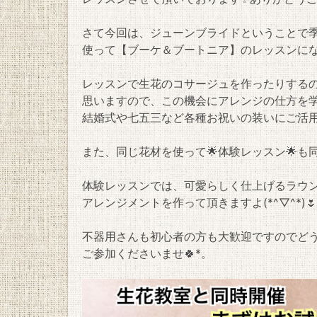
さて今回は、ジューンブライドということで
使って【ブーケ＆ブートニア】のレッスンになり
レッスンで生花のコサージュを作ったりする
思いますので、この機会にアレンジの仕方を
結婚式や七五三など各種お祝いの装いにご活用
また、同じ花材を使って🌟体験レッスン🌟も
体験レッスンでは、可愛らしく仕上げるラウ
アレンジメントを作って頂きますよ(*^▽^*)🌷
不器用さんも初心者の方も大歓迎ですのでど
ご参加くださいませ🍀*。