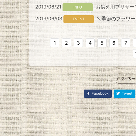
2019/06/21
お供え用プリザー
INFO
2019/06/03
＼季節のフラワー
EVENT
1
2
3
4
5
6
7
Facebook
Tweet