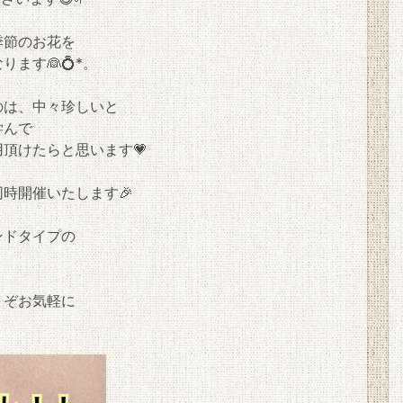
季節のお花を
ます👰💍*。
のは、中々珍しいと
学んで
頂けたらと思います💗
同時開催いたします🎉
ンドタイプの
うぞお気軽に