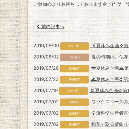
ご参加心よりお待ちしております🌼ヾ(*´∀｀*)
前の記事へ
2019/08/09
🥬夏休み企画🌞
EVENT
2019/08/02
夏の時期は、仏花も
NEWS
2019/07/26
🐝夏休み企画🏔
EVENT
2019/07/23
🌊夏休み企画🍅
EVENT
2019/07/19
🌻夏休み企画🍉第
EVENT
2019/07/02
ワックスベースの
EVENT
2019/07/02
🌹無料🌹生産者
EVENT
2019/07/02
和花で彩る壁飾り
EVENT