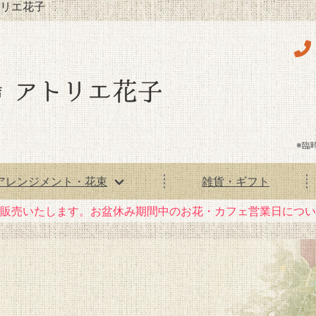
リエ花子
※臨
アレンジメント・花束
雑貨・ギフト
花）販売いたします。お盆休み期間中のお花・カフェ営業日につ