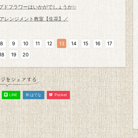
ブドフラワーはいかがでしょうか✨
アレンジメント教室【生花】／
8
9
10
11
12
13
14
15
16
17
18
19
20
LINE
B! はてな
Pocket