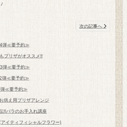
ﾉ
次の記事へ
第4弾≪要予約≫
プリザがオススメ!!
第3弾≪要予約≫
第2弾≪要予約≫
1弾≪要予約≫
お供え用プリザアレンジ
直伝!!バラのお手入れ講座
(アイティフィシャルフラワー)