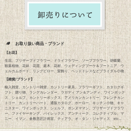
お取り扱い商品・ブランド
【お花】
生花、プリザーブドフラワー、ドライフラワー、ソープフラワー、胡蝶蘭、
観葉植物、花鉢、花苗、庭木、花材、ウェディングブーケ＆ブートニア、ウ
ェルカムボード、リングピロー、髪飾り、ヘッドドレスなどブライダル小物
【雑貨/ブランド】
輸入雑貨、カントリー雑貨、カントリー家具、フラワーギフト、カタログギ
フト、贈り物、ラングカレンダー、ラガディ アン＆アンディ、ワインボック
ス、シェルフ、カントリーボックス、アメリカンカントリー、フレンチカン
トリー、カントリーハート、通販カタログ、ホーロー、キッチン小物、キャ
ニスター、ワインボックス、シェルフ、ボンヌママン、プリザーブドフラワ
ー、ファイヤーキング、パイレックス、アンティーク、コレクティブル、マ
ニー、イマン、倉敷意匠計画室、ティアラ、オ・タン・ジャディス etc...