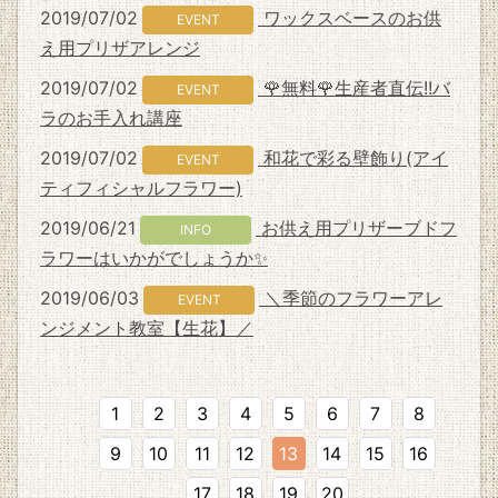
2019/07/02
ワックスベースのお供
EVENT
え用プリザアレンジ
2019/07/02
🌹無料🌹生産者直伝!!バ
EVENT
ラのお手入れ講座
2019/07/02
和花で彩る壁飾り(アイ
EVENT
ティフィシャルフラワー)
2019/06/21
お供え用プリザーブドフ
INFO
ラワーはいかがでしょうか✨
2019/06/03
＼季節のフラワーアレ
EVENT
ンジメント教室【生花】／
1
2
3
4
5
6
7
8
9
10
11
12
13
14
15
16
17
18
19
20