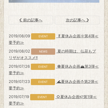
前の記事へ
次の記事へ
2019/08/09
🥬夏休み企画🌞第4弾≪
EVENT
要予約≫
2019/08/02
夏の時期は、仏花もプ
NEWS
リザがオススメ!!
2019/07/26
🐝夏休み企画🏔第3弾≪
EVENT
要予約≫
2019/07/23
🌊夏休み企画🍅第2弾≪
EVENT
要予約≫
2019/07/19
🌻夏休み企画🍉第1弾≪
EVENT
要予約≫