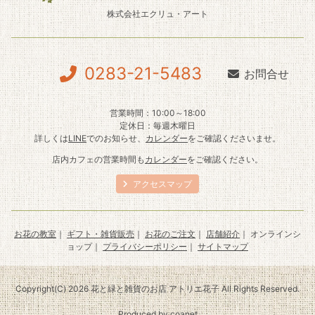
株式会社エクリュ・アート
0283-21-5483
お問合せ
営業時間：10:00～18:00
定休日：毎週木曜日
詳しくは
LINE
でのお知らせ、
カレンダー
をご確認くださいませ。
店内カフェの営業時間も
カレンダー
をご確認ください。
アクセスマップ
お花の教室
｜
ギフト・雑貨販売
｜
お花のご注文
｜
店舗紹介
｜ オンラインシ
ョップ｜
プライバシーポリシー
｜
サイトマップ
Copyright(C) 2026 花と緑と雑貨のお店 アトリエ花子 All Rights Reserved.
Produced by
coanet