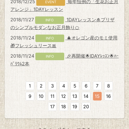
2018/12/25
毎年恒例の「生花お正月
EVENT
アレンジ」1DAYレッスン
2018/11/27
1DAYレッスン🎍プリザ
INFO
のシンプルモダンなお正月飾り🍊
2018/11/24
🎄オレゴン産のモミ使用
INFO
🎁フレッシュリース🎀
2018/11/24
🎉再開催🌟IDAYﾚｯｽﾝ🌟ﾊｰ
INFO
ﾊﾞﾘｳﾑ2本
1
2
3
4
5
6
7
8
9
10
11
12
13
14
15
16
17
18
19
20