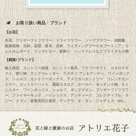
お取り扱い商品・ブランド
【お花】
生花、プリザーブドフラワー、ドライフラワー、ソープフラワー、胡蝶蘭、
観葉植物、花鉢、花苗、庭木、花材、ウェディングブーケ＆ブートニア、ウ
ェルカムボード、リングピロー、髪飾り、ヘッドドレスなどブライダル小物
【雑貨/ブランド】
輸入雑貨、カントリー雑貨、カントリー家具、フラワーギフト、カタログギ
フト、贈り物、ラングカレンダー、ラガディ アン＆アンディ、ワインボック
ス、シェルフ、カントリーボックス、アメリカンカントリー、フレンチカン
トリー、カントリーハート、通販カタログ、ホーロー、キッチン小物、キャ
ニスター、ワインボックス、シェルフ、ボンヌママン、プリザーブドフラワ
ー、ファイヤーキング、パイレックス、アンティーク、コレクティブル、マ
ニー、イマン、倉敷意匠計画室、ティアラ、オ・タン・ジャディス etc...