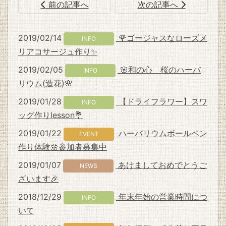
前の記事へ
次の記事へ
2019/02/14
🌹ゴージャスなローズメ
INFO
リアコサージュ作り✨
2019/02/05
🌸和の心 桜のハーバ
INFO
リウム(造花)🌸
2019/01/28
【ドライフラワー】スワ
INFO
ッグ作りlesson💐
2019/01/22
ハーバリウムボールペン
EVENT
作り体験🌼参加者募集中
2019/01/07
あけましておめでとうご
NEWS
ざいます🎉
2018/12/29
年末年始の営業時間につ
INFO
いて