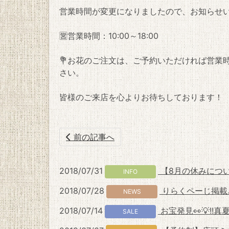
営業時間が変更になりましたので、お知らせ
🈺営業時間：10:00～18:00
💐お花のご注文は、ご予約いただければ営業
さい。
皆様のご来店を心よりお待ちしております！
前の記事へ
2018/07/31
【8月の休みにつ
INFO
2018/07/28
りらくペーじ掲載され
NEWS
2018/07/14
お宝発見👀💡!!
SALE