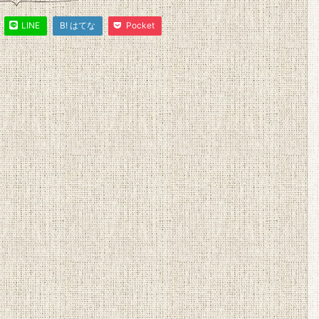
LINE
B! はてな
Pocket