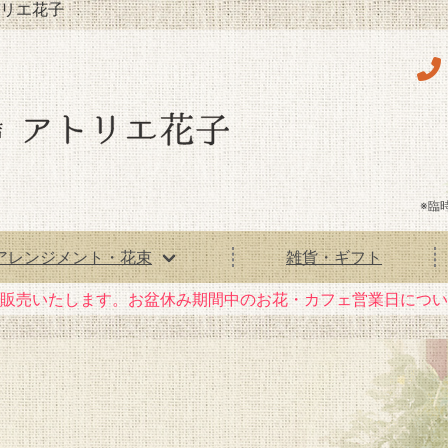
リエ花子
※臨
アレンジメント・花束
雑貨・ギフト
花）販売いたします。お盆休み期間中のお花・カフェ営業日につ