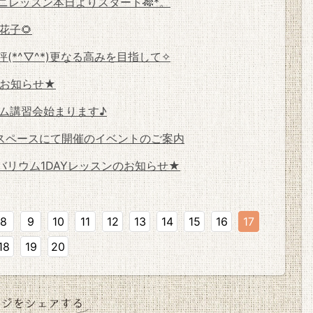
ニレッスン本日よりスタート🎋*。
花子🌻
(*^▽^*)更なる高みを目指して✧
お知らせ★
ム講習会始まります♪
スペースにて開催のイベントのご案内
バリウム1DAYレッスンのお知らせ★
8
9
10
11
12
13
14
15
16
17
18
19
20