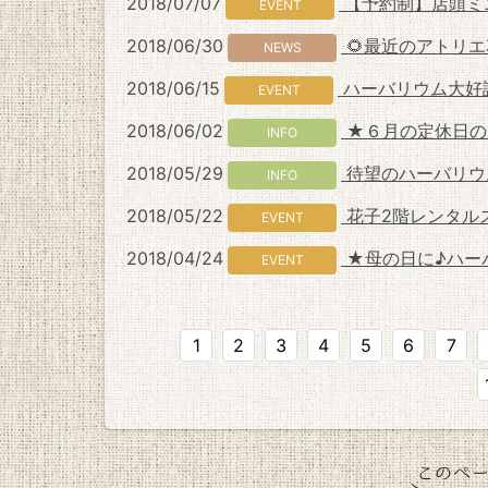
2018/07/07
【予約制】店頭ミ
EVENT
2018/06/30
🌻最近のアトリエ
NEWS
2018/06/15
ハーバリウム大好評
EVENT
2018/06/02
★６月の定休日の
INFO
2018/05/29
待望のハーバリウ
INFO
2018/05/22
花子2階レンタル
EVENT
2018/04/24
★母の日に♪ハー
EVENT
1
2
3
4
5
6
7