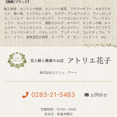
【雑貨/ブランド】
輸入雑貨、カントリー雑貨、カントリー家具、フラワーギフト、カタログギ
フト、贈り物、ラングカレンダー、ラガディ アン＆アンディ、ワインボック
ス、シェルフ、カントリーボックス、アメリカンカントリー、フレンチカン
トリー、カントリーハート、通販カタログ、ホーロー、キッチン小物、キャ
ニスター、ワインボックス、シェルフ、ボンヌママン、プリザーブドフラワ
ー、ファイヤーキング、パイレックス、アンティーク、コレクティブル、マ
ニー、イマン、倉敷意匠計画室、ティアラ、オ・タン・ジャディス etc...
株式会社エクリュ・アート
0283-21-5483
お問合せ
営業時間：10:00～18:00
定休日：毎週木曜日