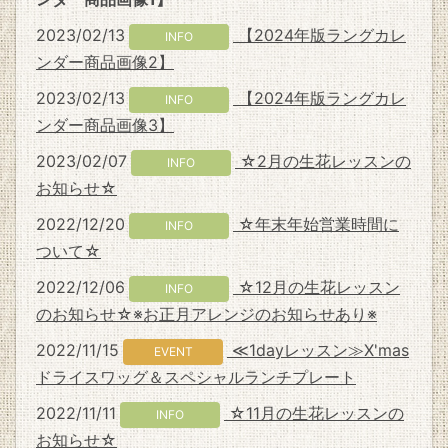
2023/02/13
【2024年版ラングカレ
INFO
ンダー商品画像2】
2023/02/13
【2024年版ラングカレ
INFO
ンダー商品画像3】
2023/02/07
☆2月の生花レッスンの
INFO
お知らせ☆
2022/12/20
☆年末年始営業時間に
INFO
ついて☆
2022/12/06
☆12月の生花レッスン
INFO
のお知らせ☆※お正月アレンジのお知らせあり※
2022/11/15
≪1dayレッスン≫X'mas
EVENT
ドライスワッグ＆スペシャルランチプレート
2022/11/11
☆11月の生花レッスンの
INFO
お知らせ☆