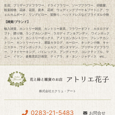
生花、プリザーブドフラワー、ドライフラワー、ソープフラワー、胡蝶蘭、
観葉植物、花鉢、花苗、庭木、花材、ウェディングブーケ＆ブートニア、ウ
ェルカムボード、リングピロー、髪飾り、ヘッドドレスなどブライダル小物
【雑貨/ブランド】
輸入雑貨、カントリー雑貨、カントリー家具、フラワーギフト、カタログギ
フト、贈り物、ラングカレンダー、ラガディ アン＆アンディ、ワインボック
ス、シェルフ、カントリーボックス、アメリカンカントリー、フレンチカン
トリー、カントリーハート、通販カタログ、ホーロー、キッチン小物、キャ
ニスター、ワインボックス、シェルフ、ボンヌママン、プリザーブドフラワ
ー、ファイヤーキング、パイレックス、アンティーク、コレクティブル、マ
ニー、イマン、倉敷意匠計画室、ティアラ、オ・タン・ジャディス etc...
株式会社エクリュ・アート
0283-21-5483
お問合せ