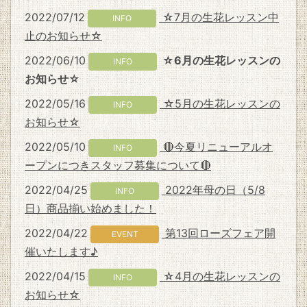
2022/07/12
☆7月の生花レッスン中
INFO
止のお知らせ☆
2022/06/10
☆6月の生花レッスンの
INFO
お知らせ☆
2022/05/16
☆5月の生花レッスンの
INFO
お知らせ☆
2022/05/10
🔴今夏リニューアルオ
INFO
ープンにつきスタッフ募集について🔴
2022/04/25
2022年母の日（5/8
INFO
日）商品揃い始めました！
2022/04/22
第13回ローズフェア開
EVENT
催いたします♪
2022/04/15
☆4月の生花レッスンの
INFO
お知らせ☆