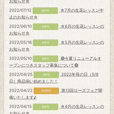
お知らせ☆
2022/07/12
☆7月の生花レッスン中
INFO
止のお知らせ☆
2022/06/10
☆6月の生花レッスンの
INFO
お知らせ☆
2022/05/16
☆5月の生花レッスンの
INFO
お知らせ☆
2022/05/10
🔴今夏リニューアルオ
INFO
ープンにつきスタッフ募集について🔴
2022/04/25
2022年母の日（5/8
INFO
日）商品揃い始めました！
2022/04/22
第13回ローズフェア開
EVENT
催いたします♪
2022/04/15
☆4月の生花レッスンの
INFO
お知らせ☆