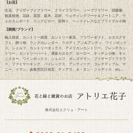
【お花】
生花、プリザーブドフラワー、ドライフラワー、ソープフラワー、胡蝶蘭、
観葉植物、花鉢、花苗、庭木、花材、ウェディングブーケ＆ブートニア、ウ
ェルカムボード、リングピロー、髪飾り、ヘッドドレスなどブライダル小物
【雑貨/ブランド】
輸入雑貨、カントリー雑貨、カントリー家具、フラワーギフト、カタログギ
フト、贈り物、ラングカレンダー、ラガディ アン＆アンディ、ワインボック
ス、シェルフ、カントリーボックス、アメリカンカントリー、フレンチカン
トリー、カントリーハート、通販カタログ、ホーロー、キッチン小物、キャ
ニスター、ワインボックス、シェルフ、ボンヌママン、プリザーブドフラワ
ー、ファイヤーキング、パイレックス、アンティーク、コレクティブル、マ
ニー、イマン、倉敷意匠計画室、ティアラ、オ・タン・ジャディス etc...
株式会社エクリュ・アート