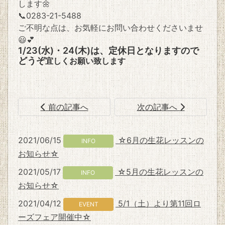
します🌼
📞0283-21-5488
ご不明な点は、お気軽にお問い合わせくださいませ
😃💕
1/23(水)・24(木)は、定休日となりますので
どうぞ
宜しくお願い致します
前の記事へ
次の記事へ
2021/06/15
☆6月の生花レッスンの
INFO
お知らせ☆
2021/05/17
☆5月の生花レッスンの
INFO
お知らせ☆
2021/04/12
5/1（土）より第11回ロ
EVENT
ーズフェア開催中☆