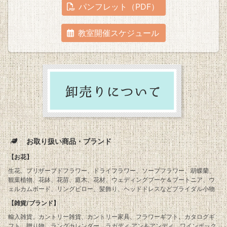
パンフレット（PDF）
教室開催スケジュール
お取り扱い商品・ブランド
【お花】
生花、プリザーブドフラワー、ドライフラワー、ソープフラワー、胡蝶蘭、
観葉植物、花鉢、花苗、庭木、花材、ウェディングブーケ＆ブートニア、ウ
ェルカムボード、リングピロー、髪飾り、ヘッドドレスなどブライダル小物
【雑貨/ブランド】
輸入雑貨、カントリー雑貨、カントリー家具、フラワーギフト、カタログギ
フト、贈り物、ラングカレンダー、ラガディ アン＆アンディ、ワインボック