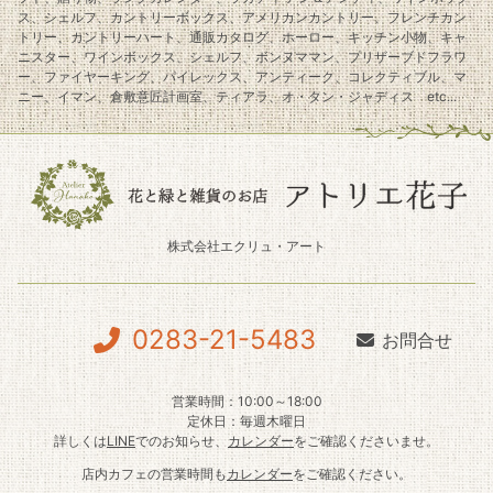
ス、シェルフ、カントリーボックス、アメリカンカントリー、フレンチカン
トリー、カントリーハート、通販カタログ、ホーロー、キッチン小物、キャ
ニスター、ワインボックス、シェルフ、ボンヌママン、プリザーブドフラワ
ー、ファイヤーキング、パイレックス、アンティーク、コレクティブル、マ
ニー、イマン、倉敷意匠計画室、ティアラ、オ・タン・ジャディス etc...
株式会社エクリュ・アート
0283-21-5483
お問合せ
営業時間：10:00～18:00
定休日：毎週木曜日
詳しくは
LINE
でのお知らせ、
カレンダー
をご確認くださいませ。
店内カフェの営業時間も
カレンダー
をご確認ください。