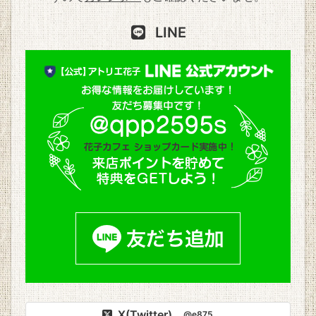
LINE
X(Twitter)
@e875