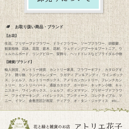
お取り扱い商品・ブランド
【お花】
生花、プリザーブドフラワー、ドライフラワー、ソープフラワー、胡蝶蘭、
観葉植物、花鉢、花苗、庭木、花材、ウェディングブーケ＆ブートニア、ウ
ェルカムボード、リングピロー、髪飾り、ヘッドドレスなどブライダル小物
【雑貨/ブランド】
輸入雑貨、カントリー雑貨、カントリー家具、フラワーギフト、カタログギ
フト、贈り物、ラングカレンダー、ラガディ アン＆アンディ、ワインボック
ス、シェルフ、カントリーボックス、アメリカンカントリー、フレンチカン
トリー、カントリーハート、通販カタログ、ホーロー、キッチン小物、キャ
ニスター、ワインボックス、シェルフ、ボンヌママン、プリザーブドフラワ
ー、ファイヤーキング、パイレックス、アンティーク、コレクティブル、マ
ニー、イマン、倉敷意匠計画室、ティアラ、オ・タン・ジャディス etc...