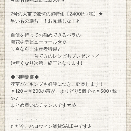
7号の大苗で驚愕の超特価【2400円+税】★
早いもの勝ち！！お見逃しなく♪
自信を持ってお勧めできるバラの
開花株デビューセール☆彡
＼今なら、生産者特製♪
育て方のレシピもプレゼント／
(※無くなり次第、終了となります)
◆同時開催◆
花苗バイキングも好評につき、延長します！
￥120～￥200の苗が、よりどり5個で≪￥500+税
≫♪
まとめ買いのチャンスです☆彡
・・・・・・・
ただ今、ハロウィン雑貨SALE中です♪