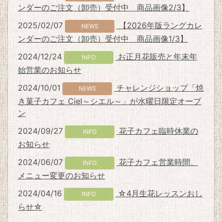
ンダーのご注文（卸売）受付中 商品画像2/3】
2025/02/07
【2026年版ラングカレ
NEWS
ンダーのご注文（卸売）受付中 商品画像1/3】
2024/12/24
お正月花販売と年末年
INFO
始営業のお知らせ
2024/10/01
チャレンジショップ「焼
NEWS
き菓子カフェ Ciel～シエル～」が水曜日限定オープ
ン
2024/09/27
花子カフェ臨時休業の
INFO
お知らせ
2024/06/07
花子カフェ営業時間、
INFO
メニュー変更のお知らせ
2024/04/16
☆4月生花レッスンおし
INFO
らせ☆