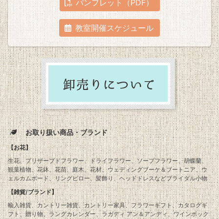
パンフレット（PDF）
教室開催スケジュール
お取り扱い商品・ブランド
【お花】
生花、プリザーブドフラワー、ドライフラワー、ソープフラワー、胡蝶蘭、
観葉植物、花鉢、花苗、庭木、花材、ウェディングブーケ＆ブートニア、ウ
ェルカムボード、リングピロー、髪飾り、ヘッドドレスなどブライダル小物
【雑貨/ブランド】
輸入雑貨、カントリー雑貨、カントリー家具、フラワーギフト、カタログギ
フト、贈り物、ラングカレンダー、ラガディ アン＆アンディ、ワインボック