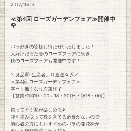
2017/10/13
≪第4回 ローズガーデンフェア≫開催中
🌹
バラ好きの皆様お待たせいたしました！！
大好評だった春のローズフェアに続き、
秋のローズフェアも開催中です！！
＼良品質!!生産者より直送☆彡／
≪第4回 ローズガーデンフェア≫
本日～無くなり次第終了
【営業時間10：00～18：30(日・祝18：00)】
買ってすぐ花が楽しめる♪
花を摘み取って株を育てる必要がないので
初心者の方にもおすすめのバラの開花株が
今回も種類豊富に新入荷♪