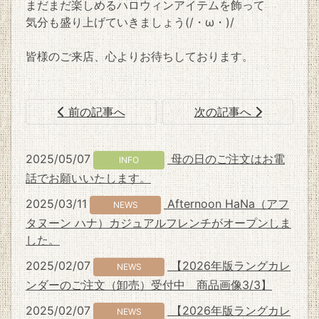
まだまだ楽しめるハロウィンアイテムを飾って
気分も盛り上げていきましょう(/・ω・)/
皆様のご来店、心よりお待ちしております。
前の記事へ
次の記事へ
2025/05/07
母の日のご注文はお電
INFO
話でお願いいたします。
2025/03/11
Afternoon HaNa（アフ
NEWS
タヌーン ハナ）カジュアルフレンチがオープンしま
した。
2025/02/07
【2026年版ラングカレ
NEWS
ンダーのご注文（卸売）受付中 商品画像3/3】
2025/02/07
【2026年版ラングカレ
NEWS