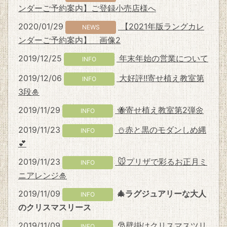
ンダーご予約案内】ご登録小売店様へ
2020/01/29
【2021年版ラングカレ
NEWS
ンダーご予約案内】 画像2
2019/12/25
年末年始の営業について
INFO
2019/12/06
大好評!!寄せ植え教室第
INFO
3段🎍
2019/11/29
🐝寄せ植え教室第2弾🌼
INFO
2019/11/23
⛄赤と黒のモダンしめ縄
INFO
💕
2019/11/23
🐭プリザで彩るお正月ミ
INFO
ニアレンジ🎍
2019/11/09
🎄ラグジュアリーな大人
INFO
のクリスマスリース
2019/11/09
🎅壁掛けクリスマスツリ
INFO