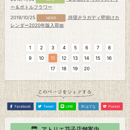
ー＆ボトルフラワー
2019/10/25
待望🎉ラガディ壁掛けカ
NEWS
レンダー2020年版入荷📅
1
2
3
4
5
6
7
8
9
10
11
12
13
14
15
16
17
18
19
20
Facebook
Tweet
LINE
B! はてな
Pocket
アトリエ花子
店舗案内