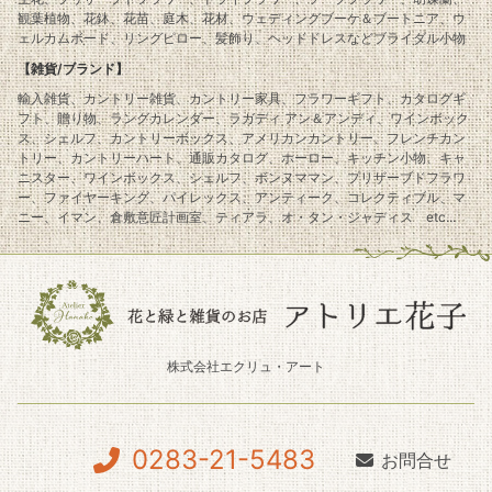
観葉植物、花鉢、花苗、庭木、花材、ウェディングブーケ＆ブートニア、ウ
ェルカムボード、リングピロー、髪飾り、ヘッドドレスなどブライダル小物
【雑貨/ブランド】
輸入雑貨、カントリー雑貨、カントリー家具、フラワーギフト、カタログギ
フト、贈り物、ラングカレンダー、ラガディ アン＆アンディ、ワインボック
ス、シェルフ、カントリーボックス、アメリカンカントリー、フレンチカン
トリー、カントリーハート、通販カタログ、ホーロー、キッチン小物、キャ
ニスター、ワインボックス、シェルフ、ボンヌママン、プリザーブドフラワ
ー、ファイヤーキング、パイレックス、アンティーク、コレクティブル、マ
ニー、イマン、倉敷意匠計画室、ティアラ、オ・タン・ジャディス etc...
株式会社エクリュ・アート
0283-21-5483
お問合せ