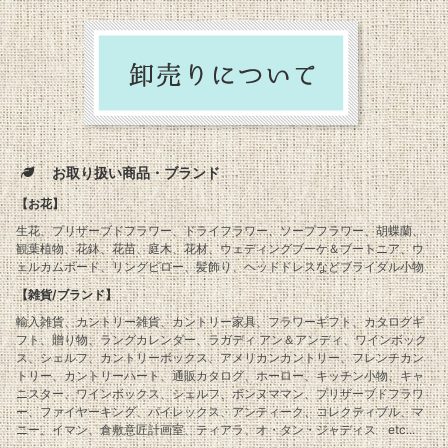
お取り扱い商品・ブランド
【お花】
生花、プリザーブドフラワー、ドライフラワー、ソープフラワー、胡蝶蘭、
観葉植物、花鉢、花苗、庭木、花材、ウェディングブーケ＆ブートニア、ウ
ェルカムボード、リングピロー、髪飾り、ヘッドドレスなどブライダル小物
【雑貨/ブランド】
輸入雑貨、カントリー雑貨、カントリー家具、フラワーギフト、カタログギ
フト、贈り物、ラングカレンダー、ラガディ アン＆アンディ、ワインボック
ス、シェルフ、カントリーボックス、アメリカンカントリー、フレンチカン
トリー、カントリーハート、通販カタログ、ホーロー、キッチン小物、キャ
ニスター、ワインボックス、シェルフ、ボンヌママン、プリザーブドフラワ
ー、ファイヤーキング、パイレックス、アンティーク、コレクティブル、マ
ニー、イマン、倉敷意匠計画室、ティアラ、オ・タン・ジャディス etc...