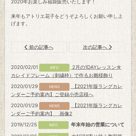
2020年お楽しみ福袋販売いたします！
来年もアトリエ花子をどうぞよろしくお願い申し上
げます。
前の記事へ
次の記事へ
2020/02/01
2月の1DAYレッスン☆
INFO
カレイドフレーム（刺繍枠）で作るお雛様飾り
2020/01/29
【2021年版ラングカレ
NEWS
ンダーご予約案内】ご登録小売店様へ
2020/01/29
【2021年版ラングカレ
NEWS
ンダーご予約案内】 画像2
2019/12/25
年末年始の営業について
INFO