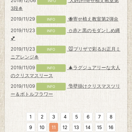
2019/12/06
大好評!!寄せ植え教室第
INFO
3段🎍
2019/11/29
🐝寄せ植え教室第2弾🌼
INFO
2019/11/23
⛄赤と黒のモダンしめ縄
INFO
💕
2019/11/23
🐭プリザで彩るお正月ミ
INFO
ニアレンジ🎍
2019/11/09
🎄ラグジュアリーな大人
INFO
のクリスマスリース
2019/11/09
🎅壁掛けクリスマスツリ
INFO
ー＆ボトルフラワー
1
2
3
4
5
6
7
8
9
10
11
12
13
14
15
16