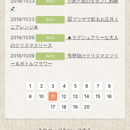
2019/11/23
⛄赤と黒のモダンしめ縄
INFO
💕
2019/11/23
🐭プリザで彩るお正月ミ
INFO
ニアレンジ🎍
2019/11/09
🎄ラグジュアリーな大人
INFO
のクリスマスリース
2019/11/09
🎅壁掛けクリスマスツリ
INFO
ー＆ボトルフラワー
1
2
3
4
5
6
7
8
9
10
11
12
13
14
15
16
17
18
19
20