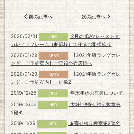
前の記事へ
次の記事へ
2020/02/01
2月の1DAYレッスン☆
INFO
カレイドフレーム（刺繍枠）で作るお雛様飾り
2020/01/29
【2021年版ラングカレ
NEWS
ンダーご予約案内】ご登録小売店様へ
2020/01/29
【2021年版ラングカレ
NEWS
ンダーご予約案内】 画像2
2019/12/25
年末年始の営業について
INFO
2019/12/06
大好評!!寄せ植え教室第
INFO
3段🎍
2019/11/29
🐝寄せ植え教室第2弾🌼
INFO