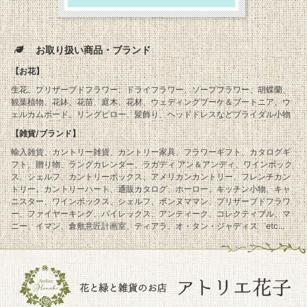
お取り扱い商品・ブランド
【お花】
生花、プリザーブドフラワー、ドライフラワー、ソープフラワー、胡蝶蘭、
観葉植物、花鉢、花苗、庭木、花材、ウェディングブーケ＆ブートニア、ウ
ェルカムボード、リングピロー、髪飾り、ヘッドドレスなどブライダル小物
【雑貨/ブランド】
輸入雑貨、カントリー雑貨、カントリー家具、フラワーギフト、カタログギ
フト、贈り物、ラングカレンダー、ラガディ アン＆アンディ、ワインボック
ス、シェルフ、カントリーボックス、アメリカンカントリー、フレンチカン
トリー、カントリーハート、通販カタログ、ホーロー、キッチン小物、キャ
ニスター、ワインボックス、シェルフ、ボンヌママン、プリザーブドフラワ
ー、ファイヤーキング、パイレックス、アンティーク、コレクティブル、マ
ニー、イマン、倉敷意匠計画室、ティアラ、オ・タン・ジャディス etc...