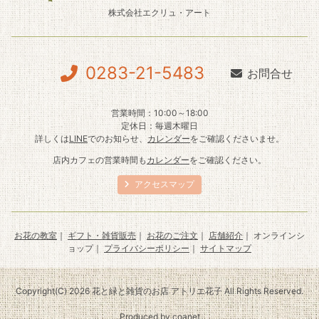
株式会社エクリュ・アート
0283-21-5483
お問合せ
営業時間：10:00～18:00
定休日：毎週木曜日
詳しくは
LINE
でのお知らせ、
カレンダー
をご確認くださいませ。
店内カフェの営業時間も
カレンダー
をご確認ください。
アクセスマップ
お花の教室
｜
ギフト・雑貨販売
｜
お花のご注文
｜
店舗紹介
｜ オンラインシ
ョップ｜
プライバシーポリシー
｜
サイトマップ
Copyright(C) 2026 花と緑と雑貨のお店 アトリエ花子 All Rights Reserved.
Produced by
coanet