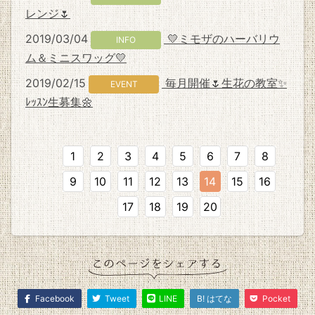
レンジ🌷
2019/03/04
💛ミモザのハーバリウ
INFO
ム＆ミニスワッグ💛
2019/02/15
毎月開催🌷生花の教室✨
EVENT
ﾚｯｽﾝ生募集🌼
1
2
3
4
5
6
7
8
9
10
11
12
13
14
15
16
17
18
19
20
Facebook
Tweet
LINE
B! はてな
Pocket