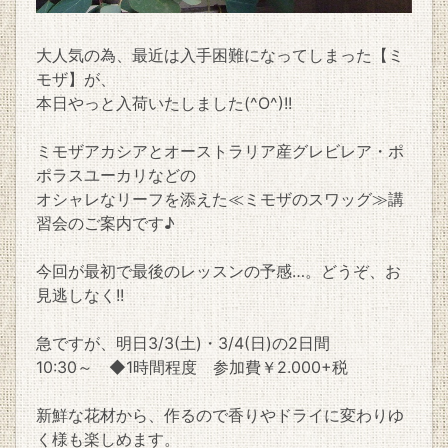
大人気の為、最近は入手困難になってしまった【ミ
モザ】が、
本日やっと入荷いたしました(^O^)!!
ミモザアカシアとオーストラリア産グレビレア・ポ
ポラスユーカリなどの
オシャレなリーフを添えた≪ミモザのスワッグ≫講
習会のご案内です♪
今回が最初で最後のレッスンの予感…。どうぞ、お
見逃しなく!!
急ですが、明日3/3(土)・3/4(日)の2日間
10:30～ ◆1時間程度 参加費￥2.000+税
新鮮な花材から、作るので香りやドライに変わりゆ
く様も楽しめます。