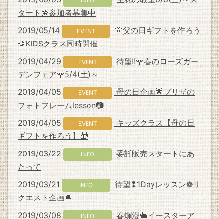
INFO
タート🌼参加者募集中
2019/05/14
👔父の日ギフトを作ろう
EVENT
🌻KIDSクラス同時開催
2019/04/29
待望!!🌹春のローズガー
EVENT
デンフェア🌹5/4(土)～
2019/04/05
母の日企画🌟プリザの
EVENT
フォトフレームlesson📷
2019/04/05
キッズクラス【母の日
EVENT
ギフトを作ろう】🎁
2019/03/22
委託販売スタートにあ
INFO
たって
2019/03/21
待望❢1Dayレッスン❁リ
INFO
クエスト企画🔔
2019/03/08
春爛漫🐇イースターア
INFO