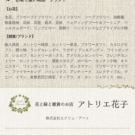
【お花】
生花、プリザーブドフラワー、ドライフラワー、ソープフラワー、胡蝶蘭、
観葉植物、花鉢、花苗、庭木、花材、ウェディングブーケ＆ブートニア、ウ
ェルカムボード、リングピロー、髪飾り、ヘッドドレスなどブライダル小物
【雑貨/ブランド】
輸入雑貨、カントリー雑貨、カントリー家具、フラワーギフト、カタログギ
フト、贈り物、ラングカレンダー、ラガディ アン＆アンディ、ワインボック
ス、シェルフ、カントリーボックス、アメリカンカントリー、フレンチカン
トリー、カントリーハート、通販カタログ、ホーロー、キッチン小物、キャ
ニスター、ワインボックス、シェルフ、ボンヌママン、プリザーブドフラワ
ー、ファイヤーキング、パイレックス、アンティーク、コレクティブル、マ
ニー、イマン、倉敷意匠計画室、ティアラ、オ・タン・ジャディス etc...
株式会社エクリュ・アート