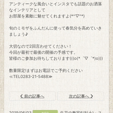
アンティークな風合いとインスタでも話題のお洒落
なインテリアとして
お部屋を素敵に魅せてくれますよ(*^▽^*)
旬のミモザをふんだんに使って春気分を高めていき
ましょう♪
大切なので2回言わせてください！
今回が最初で最後の開催の予感です。
皆様のご参加お待ちしております(((o(*゜▽゜*)o)))
数量限定!まずはお電話でご予約ください
≪TEL0283-21-5488≫
前の記事へ
次の記事へ
2019/06/03
生花の教室6/8(土)～ス