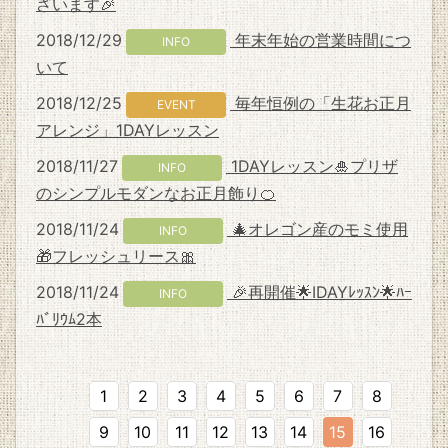
ざいます🎉
2018/12/29
年末年始の営業時間につ
INFO
いて
2018/12/25
毎年恒例の「生花お正月
EVENT
アレンジ」1DAYレッスン
2018/11/27
1DAYレッスン🎍プリザ
INFO
のシンプルモダンなお正月飾り🍊
2018/11/24
🎄オレゴン産のモミ使用
INFO
🎁フレッシュリース🎀
2018/11/24
🎉再開催🌟IDAYﾚｯｽﾝ🌟ﾊｰ
INFO
ﾊﾞﾘｳﾑ2本
1
2
3
4
5
6
7
8
9
10
11
12
13
14
15
16