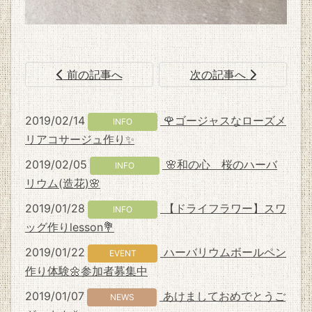
前の記事へ
次の記事へ
2019/02/14
🌹ゴージャスなローズメ
INFO
リアコサージュ作り✨
2019/02/05
🌸和の心 桜のハーバ
INFO
リウム(造花)🌸
2019/01/28
【ドライフラワー】スワ
INFO
ッグ作りlesson💐
2019/01/22
ハーバリウムボールペン
EVENT
作り体験🌼参加者募集中
2019/01/07
あけましておめでとうご
NEWS