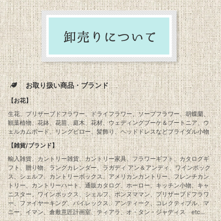
お取り扱い商品・ブランド
【お花】
生花、プリザーブドフラワー、ドライフラワー、ソープフラワー、胡蝶蘭、
観葉植物、花鉢、花苗、庭木、花材、ウェディングブーケ＆ブートニア、ウ
ェルカムボード、リングピロー、髪飾り、ヘッドドレスなどブライダル小物
【雑貨/ブランド】
輸入雑貨、カントリー雑貨、カントリー家具、フラワーギフト、カタログギ
フト、贈り物、ラングカレンダー、ラガディ アン＆アンディ、ワインボック
ス、シェルフ、カントリーボックス、アメリカンカントリー、フレンチカン
トリー、カントリーハート、通販カタログ、ホーロー、キッチン小物、キャ
ニスター、ワインボックス、シェルフ、ボンヌママン、プリザーブドフラワ
ー、ファイヤーキング、パイレックス、アンティーク、コレクティブル、マ
ニー、イマン、倉敷意匠計画室、ティアラ、オ・タン・ジャディス etc...