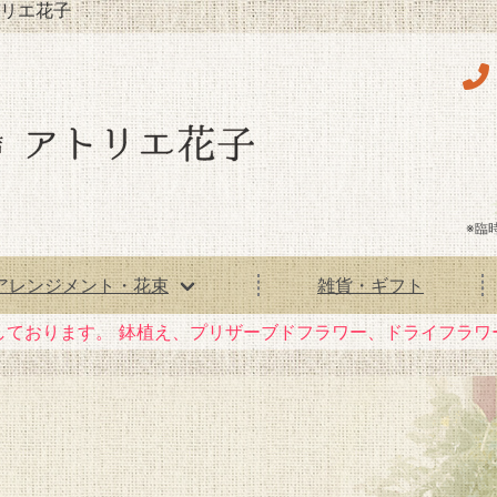
リエ花子
※臨
アレンジメント・花束
雑貨・ギフト
しております。
鉢植え、プリザーブドフラワー、ドライフラワ