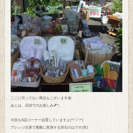
ここに写ってない商品もございます😀
あとは、店頭でのお楽しみ💕*。
今回もB品コーナー設置していますよ(*^▽^*)
アレンジ次第で素敵に変身する原石の山です(笑)