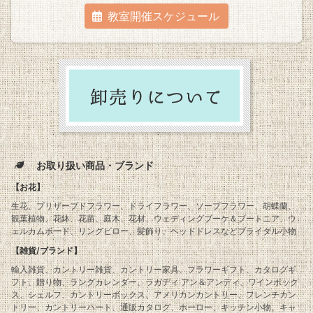
教室開催スケジュール
お取り扱い商品・ブランド
【お花】
生花、プリザーブドフラワー、ドライフラワー、ソープフラワー、胡蝶蘭、
観葉植物、花鉢、花苗、庭木、花材、ウェディングブーケ＆ブートニア、ウ
ェルカムボード、リングピロー、髪飾り、ヘッドドレスなどブライダル小物
【雑貨/ブランド】
輸入雑貨、カントリー雑貨、カントリー家具、フラワーギフト、カタログギ
フト、贈り物、ラングカレンダー、ラガディ アン＆アンディ、ワインボック
ス、シェルフ、カントリーボックス、アメリカンカントリー、フレンチカン
トリー、カントリーハート、通販カタログ、ホーロー、キッチン小物、キャ