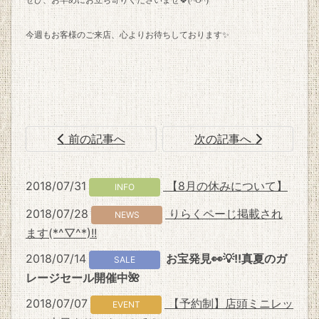
今週もお客様のご来店、心よりお待ちしております✨
前の記事へ
次の記事へ
2018/07/31
【8月の休みについて】
INFO
2018/07/28
りらくペーじ掲載され
NEWS
ます(*^▽^*)!!
2018/07/14
お宝発見👀💡!!真夏のガ
SALE
レージセール開催中🌺
2018/07/07
【予約制】店頭ミニレッ
EVENT