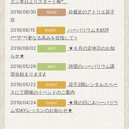
スン本日よりスタート🎋*。
2018/06/30
🌻最近のアトリエ花子
NEWS
🌻
2018/06/15
ハーバリウム大好評
EVENT
(*^▽^*)更なる高みを目指して✧
2018/06/02
★６月の定休日のお知
INFO
らせ★
2018/05/29
待望のハーバリウム講
INFO
習会始まります♪
2018/05/22
花子2階レンタルスペー
EVENT
スにて開催のイベントのご案内
2018/04/24
★母の日に♪ハーバリウ
EVENT
ム1DAYレッスンのお知らせ★