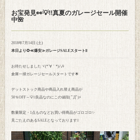
お宝発見👀💡!!真夏のガレージセール開催
中🌺
2018年7月14日 (土)
本日より🌻≪爆安≫ガレージSALEスタート❕❕
お待たせしましたヾ(*´∀｀*)ﾉ🎶
倉庫一掃ガレージセールスタートです🌟
デットストック商品や商品入れ替え商品が
50％OFF～💡❕❕良品なのにこの値段( ﾟДﾟ)⚡
数量限定・1点ものなどお買い得商品がゴロゴロ✨
見ごたえのあるSALEとなっております❕❕