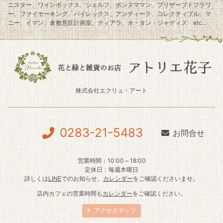
ニスター、ワインボックス、シェルフ、ボンヌママン、プリザーブドフラワ
ー、ファイヤーキング、パイレックス、アンティーク、コレクティブル、マ
ニー、イマン、倉敷意匠計画室、ティアラ、オ・タン・ジャディス etc...
株式会社エクリュ・アート
0283-21-5483
お問合せ
営業時間：10:00～18:00
定休日：毎週木曜日
詳しくは
LINE
でのお知らせ、
カレンダー
をご確認くださいませ。
店内カフェの営業時間も
カレンダー
をご確認ください。
アクセスマップ