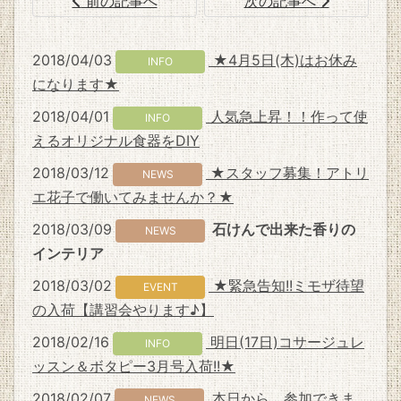
前の記事へ
次の記事へ
2018/04/03
★4月5日(木)はお休み
INFO
になります★
2018/04/01
人気急上昇！！作って使
INFO
えるオリジナル食器をDIY
2018/03/12
★スタッフ募集！アトリ
NEWS
エ花子で働いてみませんか？★
2018/03/09
石けんで出来た香りの
NEWS
インテリア
2018/03/02
★緊急告知!!ミモザ待望
EVENT
の入荷【講習会やります♪】
2018/02/16
明日(17日)コサージュレ
INFO
ッスン＆ボタピー3月号入荷!!★
2018/02/07
本日から、参加できま
NEWS