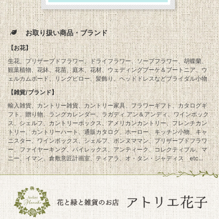
お取り扱い商品・ブランド
【お花】
生花、プリザーブドフラワー、ドライフラワー、ソープフラワー、胡蝶蘭、
観葉植物、花鉢、花苗、庭木、花材、ウェディングブーケ＆ブートニア、ウ
ェルカムボード、リングピロー、髪飾り、ヘッドドレスなどブライダル小物
【雑貨/ブランド】
輸入雑貨、カントリー雑貨、カントリー家具、フラワーギフト、カタログギ
フト、贈り物、ラングカレンダー、ラガディ アン＆アンディ、ワインボック
ス、シェルフ、カントリーボックス、アメリカンカントリー、フレンチカン
トリー、カントリーハート、通販カタログ、ホーロー、キッチン小物、キャ
ニスター、ワインボックス、シェルフ、ボンヌママン、プリザーブドフラワ
ー、ファイヤーキング、パイレックス、アンティーク、コレクティブル、マ
ニー、イマン、倉敷意匠計画室、ティアラ、オ・タン・ジャディス etc...