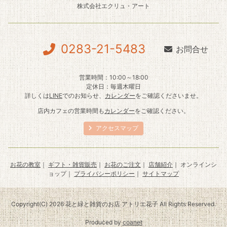
株式会社エクリュ・アート
0283-21-5483
お問合せ
営業時間：10:00～18:00
定休日：毎週木曜日
詳しくは
LINE
でのお知らせ、
カレンダー
をご確認くださいませ。
店内カフェの営業時間も
カレンダー
をご確認ください。
アクセスマップ
お花の教室
｜
ギフト・雑貨販売
｜
お花のご注文
｜
店舗紹介
｜ オンラインシ
ョップ｜
プライバシーポリシー
｜
サイトマップ
Copyright(C) 2026 花と緑と雑貨のお店 アトリエ花子 All Rights Reserved.
Produced by
coanet