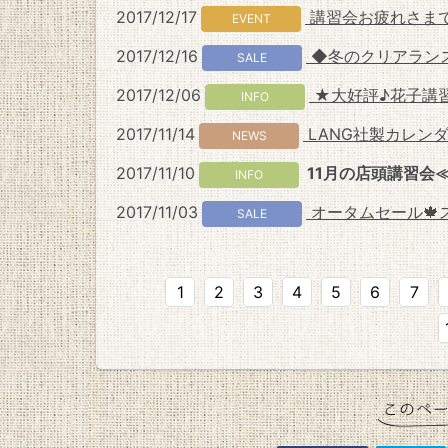
2017/12/17
講習会お疲れさま
EVENT
2017/12/16
◆冬のクリアランスS
SALE
2017/12/06
★大好評♪花子講習
INFO
2017/11/14
LANG社製カレンダ
NEWS
2017/11/10
11月の店頭講習会
INFO
2017/11/03
オータムセール🍁
SALE
1
2
3
4
5
6
7