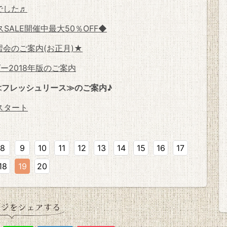
でした♬
ALE開催中最大50％OFF◆
会のご案内(お正月)★
ー2018年版のご案内
≪フレッシュリース≫のご案内♪
スタート
8
9
10
11
12
13
14
15
16
17
18
19
20