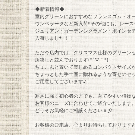
◆新着情報◆
室内グリーンにおすすめなフランスゴム・オ
ウンベラータなど新入荷!!その他にも、レー
ジュリアン・ガーデンシクラメン・ポインセ
入荷しました！！
ただ今店内では、クリスマス仕様のグリーン
所狭しと並んでおります(*´▽｀*)
ちょこんと置いて楽しめるコンパクトサイズ
ちょっとした手土産に贈れるような寄せのセ
ご用意してございます♪
寒さに強く初心者の方でも、育てやすい植物
お客様のニーズに合わせてご紹介いたします
どうぞお気軽にご相談ください☆彡
お客様のご来店、心よりお待ちしております♪