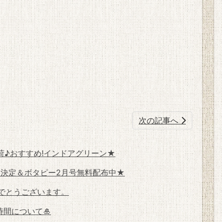
次の記事へ
♪おすすめ!インドアグリーン★
販決定＆ボタピー2月号無料配布中★
めでとうございます。
時間について🎍