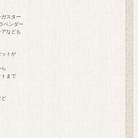
ーガスター
スラベンダー
チアなども
セットが
から
ットまで
など
。