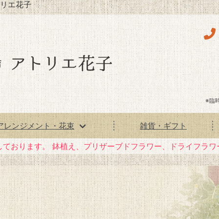
リエ花子
※臨
アレンジメント・花束
雑貨・ギフト
しております。
鉢植え、プリザーブドフラワー、ドライフラワ