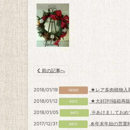
前の記事へ
2018/01/19
★レア多肉植物入荷
NEWS
2018/01/12
★大好評!!福箱再
INFO
2018/01/05
🌞あけましてお
INFO
2017/12/31
🎍年末年始の営業
INFO