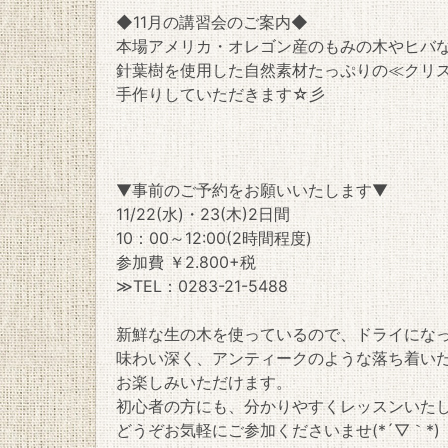
◆11月の講習会のご案内◆
本場アメリカ・オレゴン産のもみの木やヒバ
針葉樹を使用した自然素材たっぷりの≪クリ
手作りしていただきます☆彡
▼事前のご予約をお願いいたします▼
11/22(水)・23(木)2日間
10：00～12:00(2時間程度)
参加費 ￥2.800+税
≫TEL：0283-21-5488
新鮮な生の木を使っているので、ドライにな
味わい深く、アンティークのような落ち着い
お楽しみいただけます。
初心者の方にも、分かりやすくレッスンいた
どうぞお気軽にご参加くださいませ(*´▽｀*)