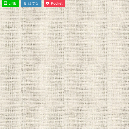
LINE
B! はてな
Pocket