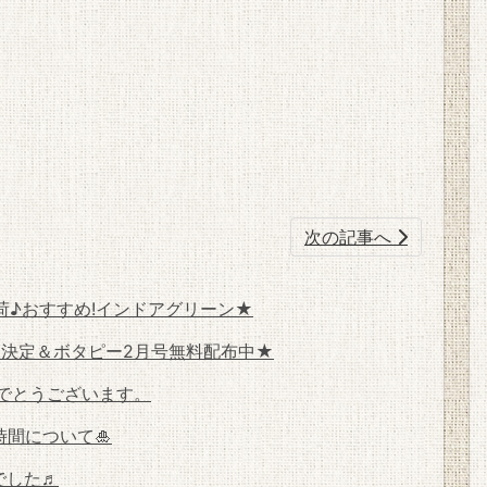
次の記事へ
♪おすすめ!インドアグリーン★
販決定＆ボタピー2月号無料配布中★
めでとうございます。
時間について🎍
でした♬