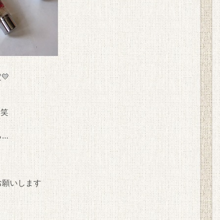
💛
笑
ら…
お願いします