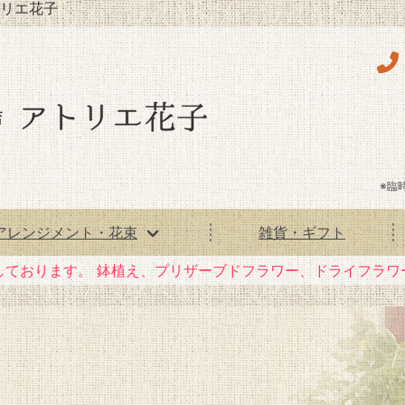
リエ花子
※臨
アレンジメント・花束
雑貨・ギフト
しております。
鉢植え、プリザーブドフラワー、ドライフラワ