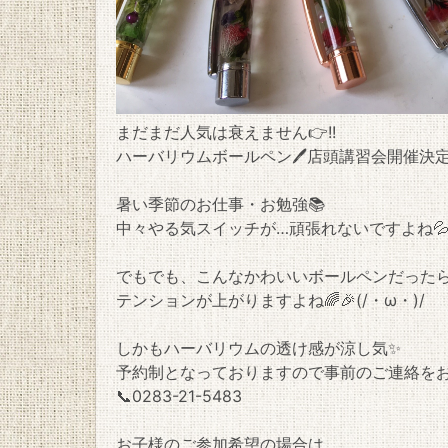
まだまだ人気は衰えません👉!!
ハーバリウムボールペン🖊店頭講習会開催決定
暑い季節のお仕事・お勉強📚
中々やる気スイッチが…頑張れないですよね
でもでも、こんなかわいいボールペンだった
テンションが上がりますよね🌈🎉(/・ω・)/
しかもハーバリウムの透け感が涼し気✨
予約制となっておりますので事前のご連絡を
📞0283-21-5483
お子様のご参加希望の場合は、