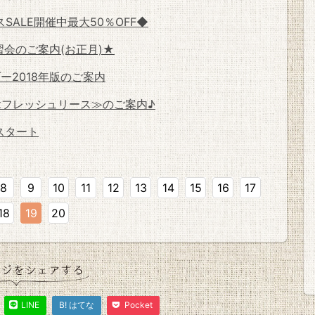
ALE開催中最大50％OFF◆
会のご案内(お正月)★
ー2018年版のご案内
≪フレッシュリース≫のご案内♪
スタート
8
9
10
11
12
13
14
15
16
17
18
19
20
LINE
B! はてな
Pocket