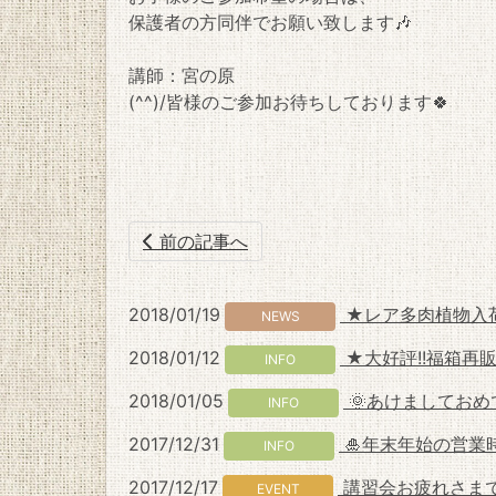
保護者の方同伴でお願い致します🎶
講師：宮の原
(^^)/皆様のご参加お待ちしております🍀
前の記事へ
2018/01/19
★レア多肉植物入荷
NEWS
2018/01/12
★大好評!!福箱再
INFO
2018/01/05
🌞あけましてお
INFO
2017/12/31
🎍年末年始の営業
INFO
2017/12/17
講習会お疲れさま
EVENT