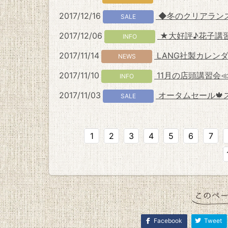
2017/12/16
◆冬のクリアランスS
SALE
2017/12/06
★大好評♪花子講習
INFO
2017/11/14
LANG社製カレンダ
NEWS
2017/11/10
11月の店頭講習会
INFO
2017/11/03
オータムセール🍁
SALE
1
2
3
4
5
6
7
Facebook
Tweet