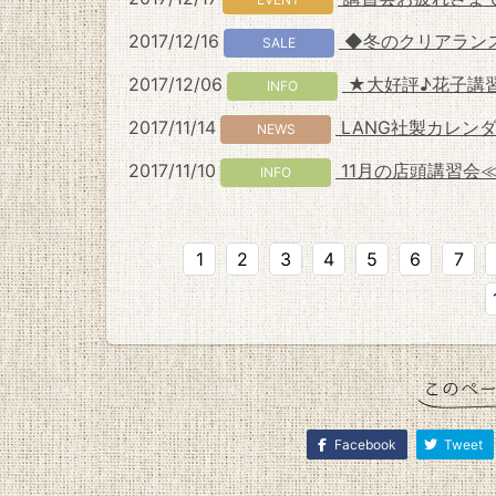
2017/12/16
◆冬のクリアランスS
SALE
2017/12/06
★大好評♪花子講習
INFO
2017/11/14
LANG社製カレンダ
NEWS
2017/11/10
11月の店頭講習会
INFO
1
2
3
4
5
6
7
Facebook
Tweet