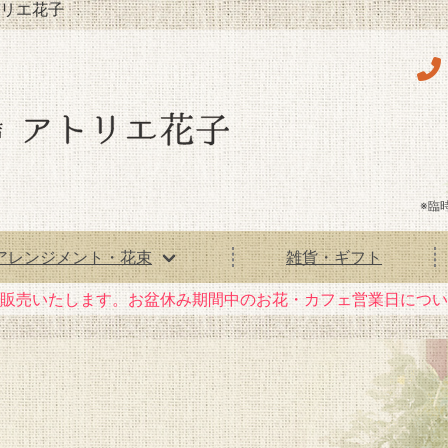
リエ花子
※臨
アレンジメント・花束
雑貨・ギフト
花）販売いたします。お盆休み期間中のお花・カフェ営業日につ