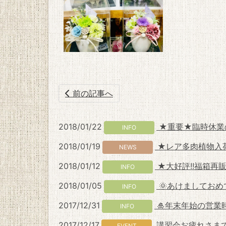
前の記事へ
2018/01/22
★重要★臨時休業
INFO
2018/01/19
★レア多肉植物入荷
NEWS
2018/01/12
★大好評!!福箱再
INFO
2018/01/05
🌞あけましてお
INFO
2017/12/31
🎍年末年始の営業
INFO
2017/12/17
講習会お疲れさま
EVENT