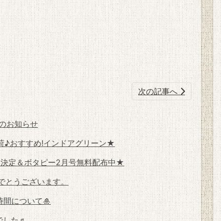
次の記事へ
のお知らせ
♪おすすめ!インドアグリーン★
販決定＆ボタピー2月号無料配布中★
めでとうございます。
時間について🎍
でした♬