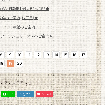
ALE開催中最大50％OFF◆
会のご案内(お正月)★
ー2018年版のご案内
≪フレッシュリース≫のご案内♪
8
9
10
11
12
13
14
15
16
17
18
19
20
LINE
B! はてな
Pocket