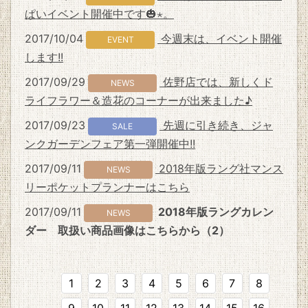
ぱいイベント開催中です🎃⋆。
2017/10/04
今週末は、イベント開催
EVENT
します!!
2017/09/29
佐野店では、新しくド
NEWS
ライフラワー＆造花のコーナーが出来ました♪
2017/09/23
先週に引き続き、ジャ
SALE
ンクガーデンフェア第一弾開催中!!
2017/09/11
2018年版ラング社マンス
NEWS
リーポケットプランナーはこちら
2017/09/11
2018年版ラングカレン
NEWS
ダー 取扱い商品画像はこちらから（2）
1
2
3
4
5
6
7
8
9
10
11
12
13
14
15
16