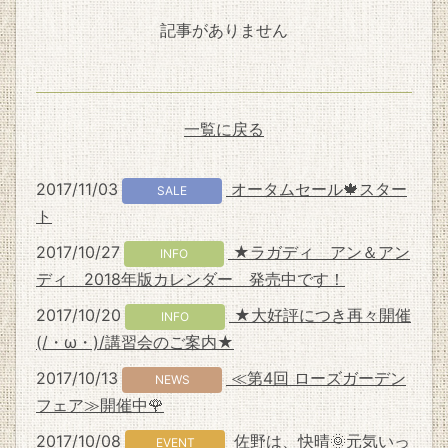
記事がありません
一覧に戻る
2017/11/03
オータムセール🍁スター
SALE
ト
2017/10/27
★ラガディ アン＆アン
INFO
ディ 2018年版カレンダー 発売中です！
2017/10/20
★大好評につき再々開催
INFO
(/・ω・)/講習会のご案内★
2017/10/13
≪第4回 ローズガーデン
NEWS
フェア≫開催中🌹
2017/10/08
佐野は、快晴🌞元気いっ
EVENT