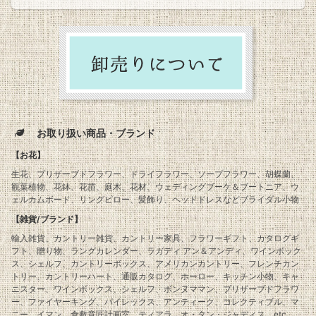
お取り扱い商品・ブランド
【お花】
生花、プリザーブドフラワー、ドライフラワー、ソープフラワー、胡蝶蘭、
観葉植物、花鉢、花苗、庭木、花材、ウェディングブーケ＆ブートニア、ウ
ェルカムボード、リングピロー、髪飾り、ヘッドドレスなどブライダル小物
【雑貨/ブランド】
輸入雑貨、カントリー雑貨、カントリー家具、フラワーギフト、カタログギ
フト、贈り物、ラングカレンダー、ラガディ アン＆アンディ、ワインボック
ス、シェルフ、カントリーボックス、アメリカンカントリー、フレンチカン
トリー、カントリーハート、通販カタログ、ホーロー、キッチン小物、キャ
ニスター、ワインボックス、シェルフ、ボンヌママン、プリザーブドフラワ
ー、ファイヤーキング、パイレックス、アンティーク、コレクティブル、マ
ニー、イマン、倉敷意匠計画室、ティアラ、オ・タン・ジャディス etc...