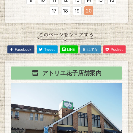
17
18
19
20
Facebook
Tweet
LINE
B! はてな
Pocket
アトリエ花子
店舗案内