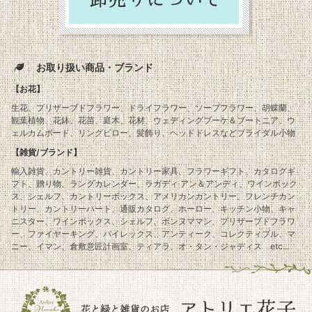
お取り扱い商品・ブランド
【お花】
生花、プリザーブドフラワー、ドライフラワー、ソープフラワー、胡蝶蘭、
観葉植物、花鉢、花苗、庭木、花材、ウェディングブーケ＆ブートニア、ウ
ェルカムボード、リングピロー、髪飾り、ヘッドドレスなどブライダル小物
【雑貨/ブランド】
輸入雑貨、カントリー雑貨、カントリー家具、フラワーギフト、カタログギ
フト、贈り物、ラングカレンダー、ラガディ アン＆アンディ、ワインボック
ス、シェルフ、カントリーボックス、アメリカンカントリー、フレンチカン
トリー、カントリーハート、通販カタログ、ホーロー、キッチン小物、キャ
ニスター、ワインボックス、シェルフ、ボンヌママン、プリザーブドフラワ
ー、ファイヤーキング、パイレックス、アンティーク、コレクティブル、マ
ニー、イマン、倉敷意匠計画室、ティアラ、オ・タン・ジャディス etc...