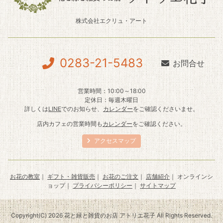
株式会社エクリュ・アート
0283-21-5483
お問合せ
営業時間：10:00～18:00
定休日：毎週木曜日
詳しくは
LINE
でのお知らせ、
カレンダー
をご確認くださいませ。
店内カフェの営業時間も
カレンダー
をご確認ください。
アクセスマップ
お花の教室
｜
ギフト・雑貨販売
｜
お花のご注文
｜
店舗紹介
｜ オンラインシ
ョップ｜
プライバシーポリシー
｜
サイトマップ
Copyright(C) 2026 花と緑と雑貨のお店 アトリエ花子 All Rights Reserved.