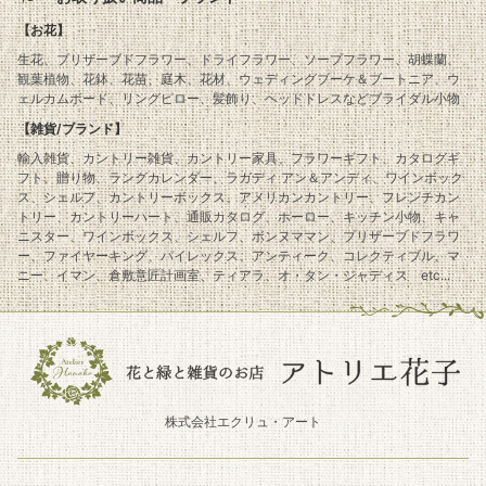
【お花】
生花、プリザーブドフラワー、ドライフラワー、ソープフラワー、胡蝶蘭、
観葉植物、花鉢、花苗、庭木、花材、ウェディングブーケ＆ブートニア、ウ
ェルカムボード、リングピロー、髪飾り、ヘッドドレスなどブライダル小物
【雑貨/ブランド】
輸入雑貨、カントリー雑貨、カントリー家具、フラワーギフト、カタログギ
フト、贈り物、ラングカレンダー、ラガディ アン＆アンディ、ワインボック
ス、シェルフ、カントリーボックス、アメリカンカントリー、フレンチカン
トリー、カントリーハート、通販カタログ、ホーロー、キッチン小物、キャ
ニスター、ワインボックス、シェルフ、ボンヌママン、プリザーブドフラワ
ー、ファイヤーキング、パイレックス、アンティーク、コレクティブル、マ
ニー、イマン、倉敷意匠計画室、ティアラ、オ・タン・ジャディス etc...
株式会社エクリュ・アート