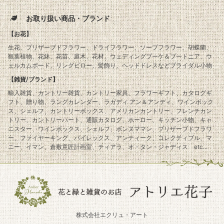
お取り扱い商品・ブランド
【お花】
生花、プリザーブドフラワー、ドライフラワー、ソープフラワー、胡蝶蘭、
観葉植物、花鉢、花苗、庭木、花材、ウェディングブーケ＆ブートニア、ウ
ェルカムボード、リングピロー、髪飾り、ヘッドドレスなどブライダル小物
【雑貨/ブランド】
輸入雑貨、カントリー雑貨、カントリー家具、フラワーギフト、カタログギ
フト、贈り物、ラングカレンダー、ラガディ アン＆アンディ、ワインボック
ス、シェルフ、カントリーボックス、アメリカンカントリー、フレンチカン
トリー、カントリーハート、通販カタログ、ホーロー、キッチン小物、キャ
ニスター、ワインボックス、シェルフ、ボンヌママン、プリザーブドフラワ
ー、ファイヤーキング、パイレックス、アンティーク、コレクティブル、マ
ニー、イマン、倉敷意匠計画室、ティアラ、オ・タン・ジャディス etc...
株式会社エクリュ・アート