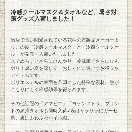
冷感クールマスク＆タオルなど、暑さ対
策グッズ入荷しました！
当店で長い間愛されている花柄の布製品メーカーよ
りこの度「冷感クールマスク」と「冷感クールタオ
ル」が発売・入荷いたしました！
水でぬらすとさらにひんやり、冷蔵庫でさらにひん
やり！暑い夏を涼しく・おしゃれに過ごすお役立ち
アイテムです。
ポリエステルの表面を凸凹にした特殊な素材。熱が
こもりにくく冷感効果を得られます。
その他話題の「アマビエ」「ヨゲンノトリ」プリン
トの泉州タオルも同時入荷♪表はサラサラにガーゼ
風、裏はふわふわパイル織。
また、話題の肩掛けクールファン、マスクカバーな