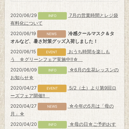
2020/06/29
7月の営業時間とレジ袋
INFO
有料化について
2020/06/19
冷感クールマスク＆タ
NEWS
オルなど、暑さ対策グッズ入荷しました！
2020/06/15
おうち時間を楽しも
EVENT
う ☆グリーンフェア実施中‼☆
2020/06/09
☆6月の生花レッスンの
INFO
お知らせ☆
2020/04/27
5/2（土）より第9回ロ
EVENT
ーズフェア開催!!
2020/04/27
☆今年の5月は「母の
NEWS
月」☆
2020/04/20
☆母の日☆ご予約おす
INFO