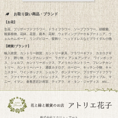
お取り扱い商品・ブランド
【お花】
生花、プリザーブドフラワー、ドライフラワー、ソープフラワー、胡蝶蘭、
観葉植物、花鉢、花苗、庭木、花材、ウェディングブーケ＆ブートニア、ウ
ェルカムボード、リングピロー、髪飾り、ヘッドドレスなどブライダル小物
【雑貨/ブランド】
輸入雑貨、カントリー雑貨、カントリー家具、フラワーギフト、カタログギ
フト、贈り物、ラングカレンダー、ラガディ アン＆アンディ、ワインボック
ス、シェルフ、カントリーボックス、アメリカンカントリー、フレンチカン
トリー、カントリーハート、通販カタログ、ホーロー、キッチン小物、キャ
ニスター、ワインボックス、シェルフ、ボンヌママン、プリザーブドフラワ
ー、ファイヤーキング、パイレックス、アンティーク、コレクティブル、マ
ニー、イマン、倉敷意匠計画室、ティアラ、オ・タン・ジャディス etc...
株式会社エクリュ・アート