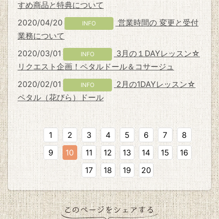
すめ商品と特典について
2020/04/20
営業時間の 変更と受付
INFO
業務について
2020/03/01
3月の１DAYレッスン☆
INFO
リクエスト企画！ペタルドール＆コサージュ
2020/02/01
2月の1DAYレッスン☆
INFO
ペタル（花びら）ドール
1
2
3
4
5
6
7
8
9
10
11
12
13
14
15
16
17
18
19
20