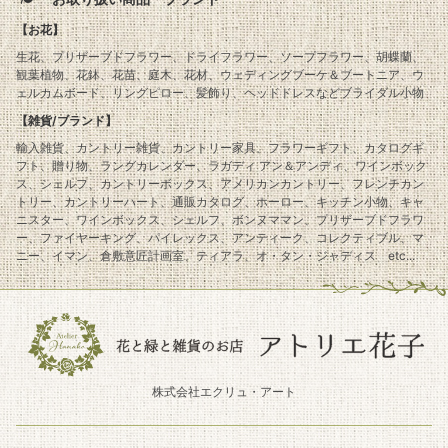
【お花】
生花、プリザーブドフラワー、ドライフラワー、ソープフラワー、胡蝶蘭、
観葉植物、花鉢、花苗、庭木、花材、ウェディングブーケ＆ブートニア、ウ
ェルカムボード、リングピロー、髪飾り、ヘッドドレスなどブライダル小物
【雑貨/ブランド】
輸入雑貨、カントリー雑貨、カントリー家具、フラワーギフト、カタログギ
フト、贈り物、ラングカレンダー、ラガディ アン＆アンディ、ワインボック
ス、シェルフ、カントリーボックス、アメリカンカントリー、フレンチカン
トリー、カントリーハート、通販カタログ、ホーロー、キッチン小物、キャ
ニスター、ワインボックス、シェルフ、ボンヌママン、プリザーブドフラワ
ー、ファイヤーキング、パイレックス、アンティーク、コレクティブル、マ
ニー、イマン、倉敷意匠計画室、ティアラ、オ・タン・ジャディス etc...
株式会社エクリュ・アート