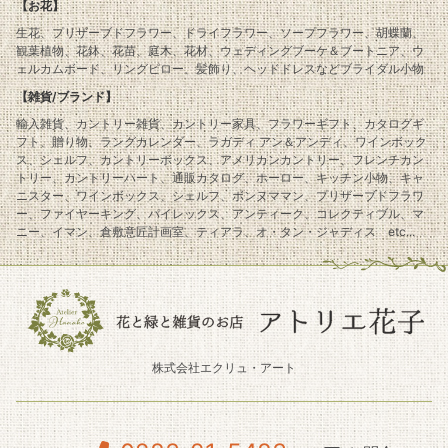
【お花】
生花、プリザーブドフラワー、ドライフラワー、ソープフラワー、胡蝶蘭、
観葉植物、花鉢、花苗、庭木、花材、ウェディングブーケ＆ブートニア、ウ
ェルカムボード、リングピロー、髪飾り、ヘッドドレスなどブライダル小物
【雑貨/ブランド】
輸入雑貨、カントリー雑貨、カントリー家具、フラワーギフト、カタログギ
フト、贈り物、ラングカレンダー、ラガディ アン＆アンディ、ワインボック
ス、シェルフ、カントリーボックス、アメリカンカントリー、フレンチカン
トリー、カントリーハート、通販カタログ、ホーロー、キッチン小物、キャ
ニスター、ワインボックス、シェルフ、ボンヌママン、プリザーブドフラワ
ー、ファイヤーキング、パイレックス、アンティーク、コレクティブル、マ
ニー、イマン、倉敷意匠計画室、ティアラ、オ・タン・ジャディス etc...
株式会社エクリュ・アート