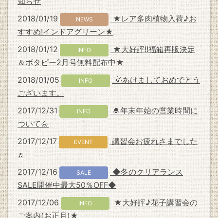
知らせ
2018/01/19
★レア多肉植物入荷♪お
NEWS
すすめ!インドアグリーン★
2018/01/12
★大好評!!福箱再販決定
INFO
＆ボタピー2月号無料配布中★
2018/01/05
🌞あけましておめでとう
INFO
ございます。
2017/12/31
🎍年末年始の営業時間に
INFO
ついて🎍
2017/12/17
講習会お疲れさまでした
EVENT
♬
2017/12/16
◆冬のクリアランス
SALE
SALE開催中最大50％OFF◆
2017/12/06
★大好評♪花子講習会の
INFO
ご案内(お正月)★