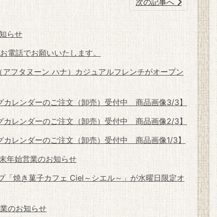
次の記事へ
知らせ
お電話でお願いいたします。
HaNa（アフタヌーン ハナ）カジュアルフレンチがオープン
ングカレンダーのご注文（卸売）受付中 商品画像3/3】
ングカレンダーのご注文（卸売）受付中 商品画像2/3】
グカレンダーのご注文（卸売）受付中 商品画像1/3】
末年始営業のお知らせ
「焼き菓子カフェ Ciel～シエル～」が水曜日限定オ
業のお知らせ