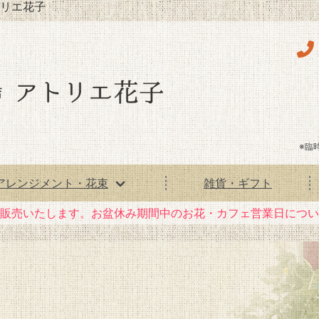
リエ花子
※臨
アレンジメント・花束
雑貨・ギフト
花）販売いたします。お盆休み期間中のお花・カフェ営業日につ