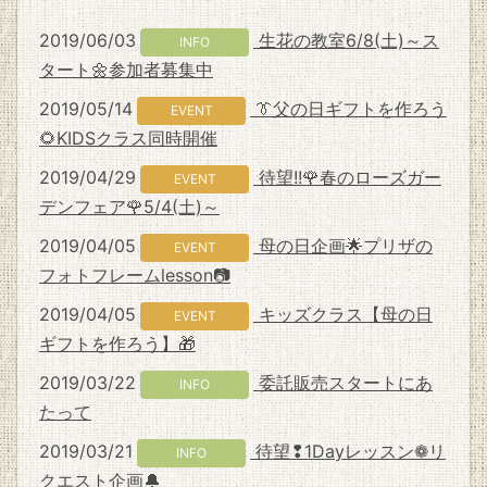
2019/06/03
生花の教室6/8(土)～ス
INFO
タート🌼参加者募集中
2019/05/14
👔父の日ギフトを作ろう
EVENT
🌻KIDSクラス同時開催
2019/04/29
待望!!🌹春のローズガー
EVENT
デンフェア🌹5/4(土)～
2019/04/05
母の日企画🌟プリザの
EVENT
フォトフレームlesson📷
2019/04/05
キッズクラス【母の日
EVENT
ギフトを作ろう】🎁
2019/03/22
委託販売スタートにあ
INFO
たって
2019/03/21
待望❢1Dayレッスン❁リ
INFO
クエスト企画🔔