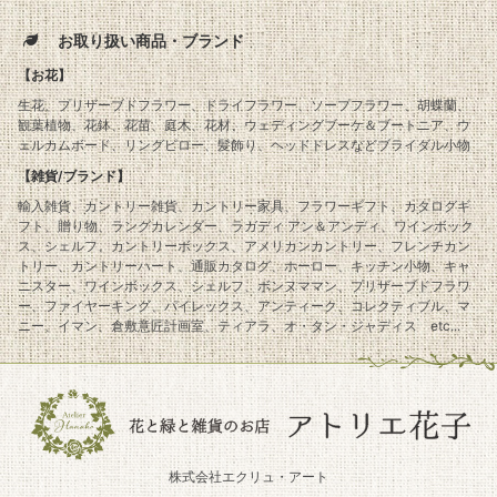
お取り扱い商品・ブランド
【お花】
生花、プリザーブドフラワー、ドライフラワー、ソープフラワー、胡蝶蘭、
観葉植物、花鉢、花苗、庭木、花材、ウェディングブーケ＆ブートニア、ウ
ェルカムボード、リングピロー、髪飾り、ヘッドドレスなどブライダル小物
【雑貨/ブランド】
輸入雑貨、カントリー雑貨、カントリー家具、フラワーギフト、カタログギ
フト、贈り物、ラングカレンダー、ラガディ アン＆アンディ、ワインボック
ス、シェルフ、カントリーボックス、アメリカンカントリー、フレンチカン
トリー、カントリーハート、通販カタログ、ホーロー、キッチン小物、キャ
ニスター、ワインボックス、シェルフ、ボンヌママン、プリザーブドフラワ
ー、ファイヤーキング、パイレックス、アンティーク、コレクティブル、マ
ニー、イマン、倉敷意匠計画室、ティアラ、オ・タン・ジャディス etc...
株式会社エクリュ・アート