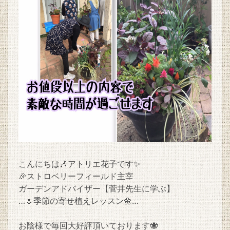
こんにちは🎶アトリエ花子です✨
🎉ストロベリーフィールド主宰
ガーデンアドバイザー【菅井先生に学ぶ】
…🌷季節の寄せ植えレッスン🌼…
お陰様で毎回大好評頂いております🐝