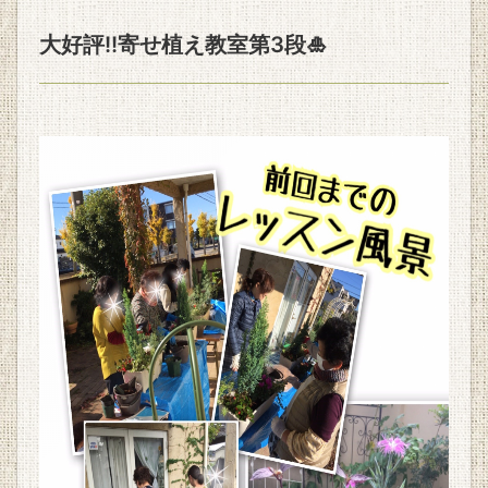
大好評!!寄せ植え教室第3段🎍