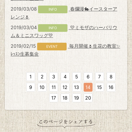
2019/03/08
春爛漫🐇イースターア
INFO
レンジ🌷
2019/03/04
💛ミモザのハーバリウ
INFO
ム＆ミニスワッグ💛
2019/02/15
毎月開催🌷生花の教室✨
EVENT
ﾚｯｽﾝ生募集🌼
1
2
3
4
5
6
7
8
9
10
11
12
13
14
15
16
17
18
19
20