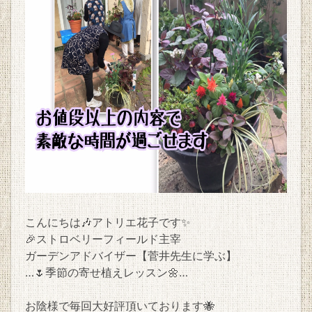
こんにちは🎶アトリエ花子です✨
🎉ストロベリーフィールド主宰
ガーデンアドバイザー【菅井先生に学ぶ】
…🌷季節の寄せ植えレッスン🌼…
お陰様で毎回大好評頂いております🐝