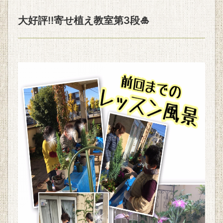
大好評!!寄せ植え教室第3段🎍