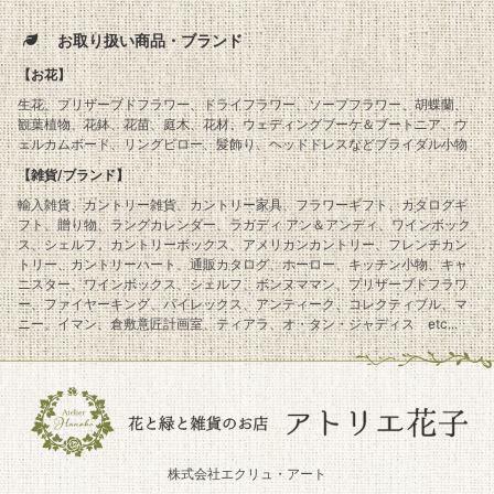
お取り扱い商品・ブランド
【お花】
生花、プリザーブドフラワー、ドライフラワー、ソープフラワー、胡蝶蘭、
観葉植物、花鉢、花苗、庭木、花材、ウェディングブーケ＆ブートニア、ウ
ェルカムボード、リングピロー、髪飾り、ヘッドドレスなどブライダル小物
【雑貨/ブランド】
輸入雑貨、カントリー雑貨、カントリー家具、フラワーギフト、カタログギ
フト、贈り物、ラングカレンダー、ラガディ アン＆アンディ、ワインボック
ス、シェルフ、カントリーボックス、アメリカンカントリー、フレンチカン
トリー、カントリーハート、通販カタログ、ホーロー、キッチン小物、キャ
ニスター、ワインボックス、シェルフ、ボンヌママン、プリザーブドフラワ
ー、ファイヤーキング、パイレックス、アンティーク、コレクティブル、マ
ニー、イマン、倉敷意匠計画室、ティアラ、オ・タン・ジャディス etc...
株式会社エクリュ・アート