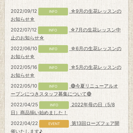
2022/09/12
☆9月の生花レッスンの
INFO
お知らせ☆
2022/07/12
☆7月の生花レッスン中
INFO
止のお知らせ☆
2022/06/10
☆6月の生花レッスンの
INFO
お知らせ☆
2022/05/16
☆5月の生花レッスンの
INFO
お知らせ☆
2022/05/10
🔴今夏リニューアルオ
INFO
ープンにつきスタッフ募集について🔴
2022/04/25
2022年母の日（5/8
INFO
日）商品揃い始めました！
2022/04/22
第13回ローズフェア開
EVENT
催いたします♪