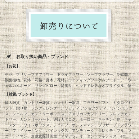
お取り扱い商品・ブランド
【お花】
生花、プリザーブドフラワー、ドライフラワー、ソープフラワー、胡蝶蘭、
観葉植物、花鉢、花苗、庭木、花材、ウェディングブーケ＆ブートニア、ウ
ェルカムボード、リングピロー、髪飾り、ヘッドドレスなどブライダル小物
【雑貨/ブランド】
輸入雑貨、カントリー雑貨、カントリー家具、フラワーギフト、カタログギ
フト、贈り物、ラングカレンダー、ラガディ アン＆アンディ、ワインボック
ス、シェルフ、カントリーボックス、アメリカンカントリー、フレンチカン
トリー、カントリーハート、通販カタログ、ホーロー、キッチン小物、キャ
ニスター、ワインボックス、シェルフ、ボンヌママン、プリザーブドフラワ
ー、ファイヤーキング、パイレックス、アンティーク、コレクティブル、マ
ニー、イマン、倉敷意匠計画室、ティアラ、オ・タン・ジャディス etc...