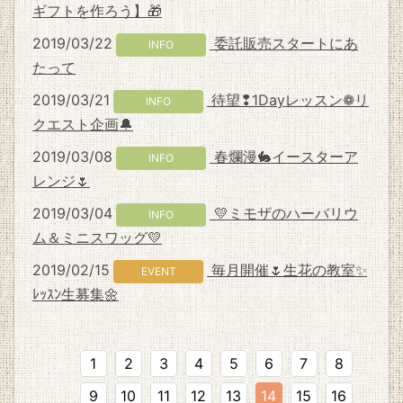
ギフトを作ろう】🎁
2019/03/22
委託販売スタートにあ
INFO
たって
2019/03/21
待望❢1Dayレッスン❁リ
INFO
クエスト企画🔔
2019/03/08
春爛漫🐇イースターア
INFO
レンジ🌷
2019/03/04
💛ミモザのハーバリウ
INFO
ム＆ミニスワッグ💛
2019/02/15
毎月開催🌷生花の教室✨
EVENT
ﾚｯｽﾝ生募集🌼
1
2
3
4
5
6
7
8
9
10
11
12
13
14
15
16