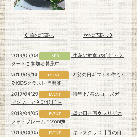
前の記事へ
次の記事へ
2019/06/03
生花の教室6/8(土)～ス
INFO
タート🌼参加者募集中
2019/05/14
👔父の日ギフトを作ろう
EVENT
🌻KIDSクラス同時開催
2019/04/29
待望!!🌹春のローズガー
EVENT
デンフェア🌹5/4(土)～
2019/04/05
母の日企画🌟プリザの
EVENT
フォトフレームlesson📷
2019/04/05
キッズクラス【母の日
EVENT