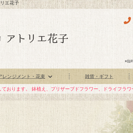
リエ花子
※臨
アレンジメント・花束
雑貨・ギフト
しております。
鉢植え、プリザーブドフラワー、ドライフラワ