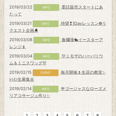
2019/03/22
委託販売スタートにあ
INFO
たって
2019/03/21
待望❢1Dayレッスン❁リ
INFO
クエスト企画🔔
2019/03/08
春爛漫🐇イースターア
INFO
レンジ🌷
2019/03/04
💛ミモザのハーバリウ
INFO
ム＆ミニスワッグ💛
2019/02/15
毎月開催🌷生花の教室✨
EVENT
ﾚｯｽﾝ生募集🌼
2019/02/14
🌹ゴージャスなローズメ
INFO
リアコサージュ作り✨
1
2
3
4
5
6
7
8