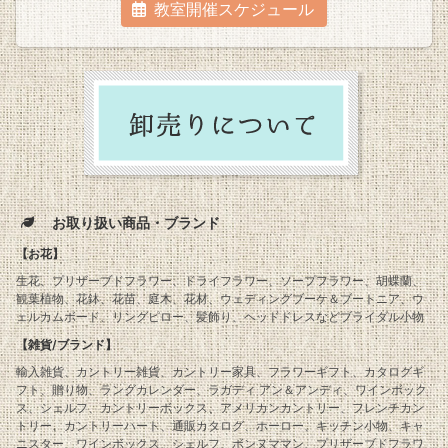
教室開催スケジュール
お取り扱い商品・ブランド
【お花】
生花、プリザーブドフラワー、ドライフラワー、ソープフラワー、胡蝶蘭、
観葉植物、花鉢、花苗、庭木、花材、ウェディングブーケ＆ブートニア、ウ
ェルカムボード、リングピロー、髪飾り、ヘッドドレスなどブライダル小物
【雑貨/ブランド】
輸入雑貨、カントリー雑貨、カントリー家具、フラワーギフト、カタログギ
フト、贈り物、ラングカレンダー、ラガディ アン＆アンディ、ワインボック
ス、シェルフ、カントリーボックス、アメリカンカントリー、フレンチカン
トリー、カントリーハート、通販カタログ、ホーロー、キッチン小物、キャ
ニスター、ワインボックス、シェルフ、ボンヌママン、プリザーブドフラワ