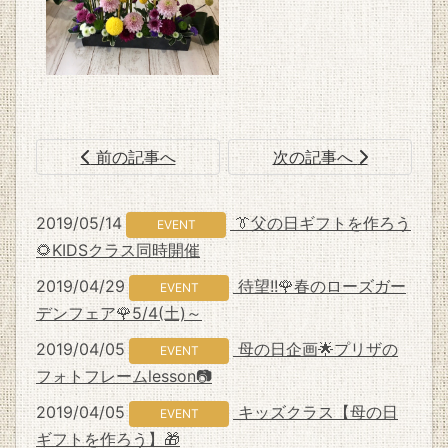
前の記事へ
次の記事へ
2019/05/14
👔父の日ギフトを作ろう
EVENT
🌻KIDSクラス同時開催
2019/04/29
待望!!🌹春のローズガー
EVENT
デンフェア🌹5/4(土)～
2019/04/05
母の日企画🌟プリザの
EVENT
フォトフレームlesson📷
2019/04/05
キッズクラス【母の日
EVENT
ギフトを作ろう】🎁