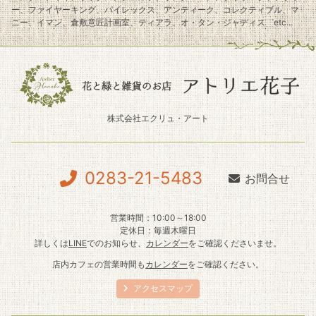
ー、ファイヤーキング、パイレックス、アンティーク、コレクティブル、マ
ニー、イマン、倉敷意匠計画室、ティアラ、オ・タン・ジャディス etc...
株式会社エクリュ・アート
0283-21-5483
お問合せ
営業時間：10:00～18:00
定休日：毎週木曜日
詳しくは
LINE
でのお知らせ、
カレンダー
をご確認くださいませ。
店内カフェの営業時間も
カレンダー
をご確認ください。
アクセスマップ