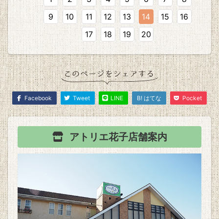
9
10
11
12
13
14
15
16
17
18
19
20
Facebook
Tweet
LINE
B! はてな
Pocket
アトリエ花子
店舗案内