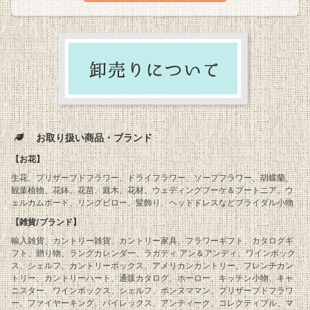
お取り扱い商品・ブランド
【お花】
生花、プリザーブドフラワー、ドライフラワー、ソープフラワー、胡蝶蘭、
観葉植物、花鉢、花苗、庭木、花材、ウェディングブーケ＆ブートニア、ウ
ェルカムボード、リングピロー、髪飾り、ヘッドドレスなどブライダル小物
【雑貨/ブランド】
輸入雑貨、カントリー雑貨、カントリー家具、フラワーギフト、カタログギ
フト、贈り物、ラングカレンダー、ラガディ アン＆アンディ、ワインボック
ス、シェルフ、カントリーボックス、アメリカンカントリー、フレンチカン
トリー、カントリーハート、通販カタログ、ホーロー、キッチン小物、キャ
ニスター、ワインボックス、シェルフ、ボンヌママン、プリザーブドフラワ
ー、ファイヤーキング、パイレックス、アンティーク、コレクティブル、マ