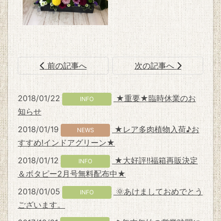
前の記事へ
次の記事へ
2018/01/22
★重要★臨時休業のお
INFO
知らせ
2018/01/19
★レア多肉植物入荷♪お
NEWS
すすめ!インドアグリーン★
2018/01/12
★大好評!!福箱再販決定
INFO
＆ボタピー2月号無料配布中★
2018/01/05
🌞あけましておめでとう
INFO
ございます。