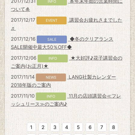
2017/12/31
🎍年末年始の営業時間に
INFO
ついて🎍
2017/12/17
講習会お疲れさまでした
EVENT
♬
2017/12/16
◆冬のクリアランス
SALE
SALE開催中最大50％OFF◆
2017/12/06
★大好評♪花子講習会の
INFO
ご案内(お正月)★
2017/11/14
LANG社製カレンダー
NEWS
2018年版のご案内
2017/11/10
11月の店頭講習会≪フレ
INFO
ッシュリース≫のご案内♪
1
2
3
4
5
6
7
8