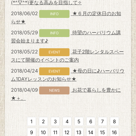
(*^▽^*)更なる高みを目指して✧
2018/06/02
★６月の定休日のお知
INFO
らせ★
2018/05/29
待望のハーバリウム講
INFO
習会始まります♪
2018/05/22
花子2階レンタルスペー
EVENT
スにて開催のイベントのご案内
2018/04/24
★母の日に♪ハーバリウ
EVENT
ム1DAYレッスンのお知らせ★
2018/04/09
お花で暮らしを豊かに
NEWS
★＋。
1
2
3
4
5
6
7
8
9
10
11
12
13
14
15
16