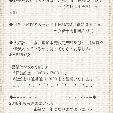
◆花子福袋初心者の方は、お試し５千円福袋 (^Q^)
⇒（約1万5千円相当入
り!!）
◆可愛い雑貨の入った２千円福袋♪お得にＧＥＴ☆
⇒(約6千円相当入り!!）
◆大好評につき、追加販売決定!!!875(はなこ)福袋☆
何が入っているかは開けてからのお楽しみ
♪￥875+税
※営業時間のお知らせ
5日(金)は、10:00～17:00まで
6(土)より通常通り18:30まで営業いたします。
＊.。.＊゜＊.。.＊゜＊.。.＊゜＊.。.＊゜＊.。.＊
◆─－- - - - - - - -－─◆
2018年も皆さまにとって
素敵な一年になりますように（人