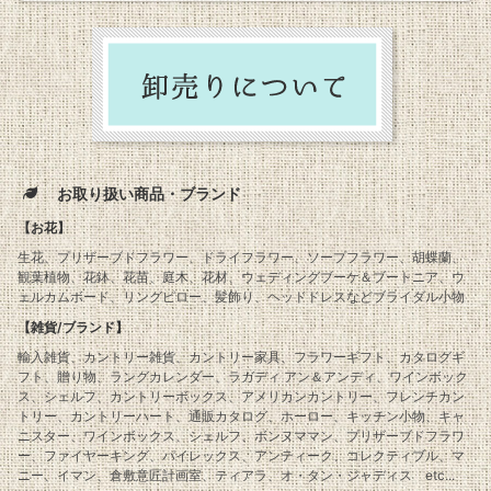
お取り扱い商品・ブランド
【お花】
生花、プリザーブドフラワー、ドライフラワー、ソープフラワー、胡蝶蘭、
観葉植物、花鉢、花苗、庭木、花材、ウェディングブーケ＆ブートニア、ウ
ェルカムボード、リングピロー、髪飾り、ヘッドドレスなどブライダル小物
【雑貨/ブランド】
輸入雑貨、カントリー雑貨、カントリー家具、フラワーギフト、カタログギ
フト、贈り物、ラングカレンダー、ラガディ アン＆アンディ、ワインボック
ス、シェルフ、カントリーボックス、アメリカンカントリー、フレンチカン
トリー、カントリーハート、通販カタログ、ホーロー、キッチン小物、キャ
ニスター、ワインボックス、シェルフ、ボンヌママン、プリザーブドフラワ
ー、ファイヤーキング、パイレックス、アンティーク、コレクティブル、マ
ニー、イマン、倉敷意匠計画室、ティアラ、オ・タン・ジャディス etc...