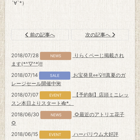
´∀`*）
前の記事へ
次の記事へ
2018/07/28
りらくペーじ掲載され
NEWS
ます(*^▽^*)!!
2018/07/14
お宝発見👀💡!!真夏のガ
SALE
レージセール開催中🌺
2018/07/07
【予約制】店頭ミニレッ
EVENT
スン本日よりスタート🎋*。
2018/06/30
🌻最近のアトリエ花子
NEWS
🌻
2018/06/15
ハーバリウム大好評
EVENT