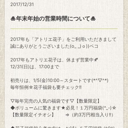
2017/12/31
🎍年末年始の営業時間について🎍
2017年も「アトリエ花子」をご利用いただきまして
誠にありがとうございました(o_ _)ｏ))ペコ
2017年もアトリエ花子は、休まず営業中🍂
12/31(日)は、17:00まで
初売りは、1/5(金)10:00～スタートです(*^▽^*)
毎年恒例☆花子福袋も要チェック!!
▽毎年完売の人気の福袋です▽【数量限定】
◆ボリュームに驚きます★必見！１万円福袋(^_-)☆
【数量限定イチオシ】 ⇒（約3万円相当入り!!）