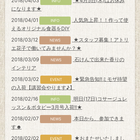
2018/04/03
★4月5日(木)はお休み
INFO
になります★
2018/04/01
人気急上昇！！作って使
INFO
えるオリジナル食器をDIY
2018/03/12
★スタッフ募集！アトリ
NEWS
エ花子で働いてみませんか？★
2018/03/09
石けんで出来た香りの
NEWS
インテリア
2018/03/02
★緊急告知!!ミモザ待望
EVENT
の入荷【講習会やります♪】
2018/02/16
明日(17日)コサージュレ
INFO
ッスン＆ボタピー3月号入荷!!★
2018/02/07
本日から、参加できま
NEWS
す☻
2018/02/02
★おまたせいたしまし
EVENT