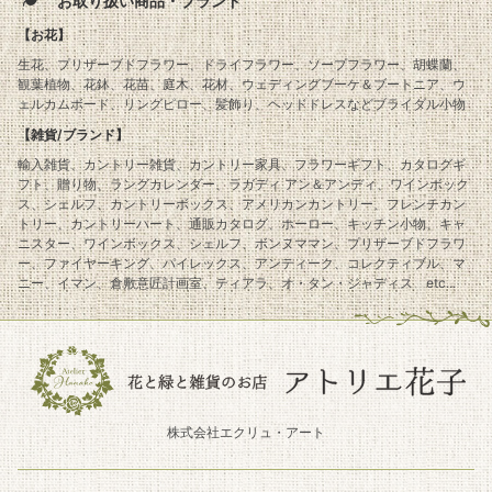
お取り扱い商品・ブランド
【お花】
生花、プリザーブドフラワー、ドライフラワー、ソープフラワー、胡蝶蘭、
観葉植物、花鉢、花苗、庭木、花材、ウェディングブーケ＆ブートニア、ウ
ェルカムボード、リングピロー、髪飾り、ヘッドドレスなどブライダル小物
【雑貨/ブランド】
輸入雑貨、カントリー雑貨、カントリー家具、フラワーギフト、カタログギ
フト、贈り物、ラングカレンダー、ラガディ アン＆アンディ、ワインボック
ス、シェルフ、カントリーボックス、アメリカンカントリー、フレンチカン
トリー、カントリーハート、通販カタログ、ホーロー、キッチン小物、キャ
ニスター、ワインボックス、シェルフ、ボンヌママン、プリザーブドフラワ
ー、ファイヤーキング、パイレックス、アンティーク、コレクティブル、マ
ニー、イマン、倉敷意匠計画室、ティアラ、オ・タン・ジャディス etc...
株式会社エクリュ・アート