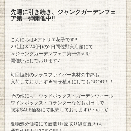
先週に引き続き、ジャンクガーデンフェ
ア第一弾開催中!!
こんにちは♪アトリエ花子です!!
23(土)＆24(日)の2日間佐野実店舗にて
≫ジャンクガーデンフェア第一弾≪を
開催いたしております♪
毎回恒例のグラスファイバー素材の中鉢も
入荷しております★寄せ植えにしてもGOOD！！
その他にも、ウッドボックス・ガーデンウィール
ワインボックス・コランダーなども明日まで
限定SALE価格にて販売しております(/・ω・)/
夏物処分価格にて蚊遣り(蚊取り線香置き)も
通常価格より30％OFF！！