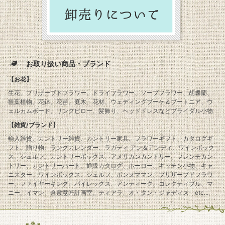
お取り扱い商品・ブランド
【お花】
生花、プリザーブドフラワー、ドライフラワー、ソープフラワー、胡蝶蘭、
観葉植物、花鉢、花苗、庭木、花材、ウェディングブーケ＆ブートニア、ウ
ェルカムボード、リングピロー、髪飾り、ヘッドドレスなどブライダル小物
【雑貨/ブランド】
輸入雑貨、カントリー雑貨、カントリー家具、フラワーギフト、カタログギ
フト、贈り物、ラングカレンダー、ラガディ アン＆アンディ、ワインボック
ス、シェルフ、カントリーボックス、アメリカンカントリー、フレンチカン
トリー、カントリーハート、通販カタログ、ホーロー、キッチン小物、キャ
ニスター、ワインボックス、シェルフ、ボンヌママン、プリザーブドフラワ
ー、ファイヤーキング、パイレックス、アンティーク、コレクティブル、マ
ニー、イマン、倉敷意匠計画室、ティアラ、オ・タン・ジャディス etc...