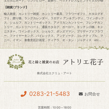
ェルカムボード、リングピロー、髪飾り、ヘッドドレスなどブライダル小物
【雑貨/ブランド】
輸入雑貨、カントリー雑貨、カントリー家具、フラワーギフト、カタログギ
フト、贈り物、ラングカレンダー、ラガディ アン＆アンディ、ワインボック
ス、シェルフ、カントリーボックス、アメリカンカントリー、フレンチカン
トリー、カントリーハート、通販カタログ、ホーロー、キッチン小物、キャ
ニスター、ワインボックス、シェルフ、ボンヌママン、プリザーブドフラワ
ー、ファイヤーキング、パイレックス、アンティーク、コレクティブル、マ
ニー、イマン、倉敷意匠計画室、ティアラ、オ・タン・ジャディス etc...
株式会社エクリュ・アート
0283-21-5483
お問合せ
営業時間：10:00～18:00