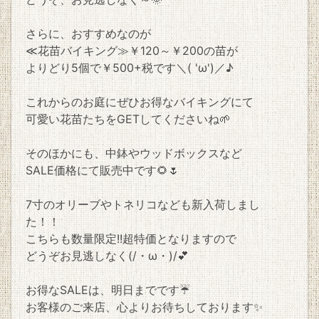
さらに、おすすめなのが
≪花苗バイキング≫￥120～￥200の苗が
よりどり5個で￥500+税です＼( 'ω')／♪
これからのお庭にぜひお得なバイキングにて
可愛い花苗たちをGETしてくださいね🌱
そのほかにも、中鉢やウッドボックスなど
SALE価格にて販売中です🌻🌷
7寸のオリーブやトネリコなども新入荷しまし
た！！
こちらも数量限定!!超特価となりますので
どうぞお見逃しなく(/・ω・)/💕
お得なSALEは、明日までです☔
お客様のご来店、心よりお待ちしております✨