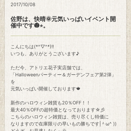
2017/10/08
佐野は、快晴🌞元気いっぱいイベント開
催中です🎃⋆。
こんにちは(*^▽^*)!!
いつも、ありがとうございます♪
ただ今、アトリエ花子実店舗では、
「Halloweenパーティー＆ガーデンフェア第2弾」
を
元気いっぱい開催しております🍁
新作のハロウィン雑貨も20％OFF！！
最大40％OFFの超特価となっております☆彡
こちらのハロウィン雑貨は、売り尽くし特価に
なりますので在庫限りの早いもの勝ちです|＾ω^ ))
どうぞ、お見逃しなく～🌞