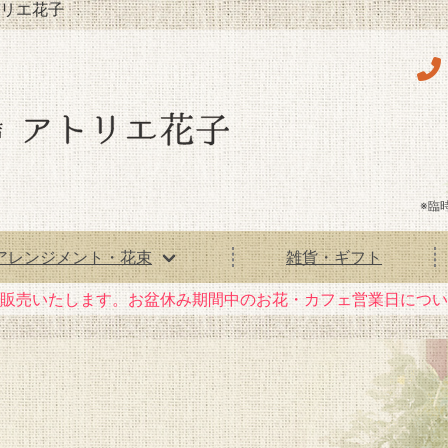
リエ花子
※臨
アレンジメント・花束
雑貨・ギフト
花）販売いたします。お盆休み期間中のお花・カフェ営業日につ