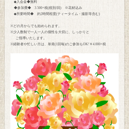
◆入会金◆無料
◆参加費◆ 3.500+税(税別/回) ※花材込み
◆所要時間◆ 約2時間程度(ティータイム・撮影等含む)
※どの月からでも始められます。
※少人数制で一人一人の個性を大切に、しっかりと
ご指導いたします。
※経験者や忙しい方は、単発(1回毎)のご参加もOK!￥4.000+税