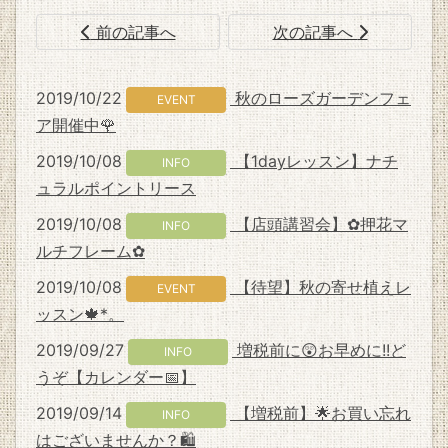
前の記事へ
次の記事へ
2019/10/22
秋のローズガーデンフェ
EVENT
ア開催中🌹
2019/10/08
【1dayレッスン】ナチ
INFO
ュラルポイントリース
2019/10/08
【店頭講習会】✿押花マ
INFO
ルチフレーム✿
2019/10/08
【待望】秋の寄せ植えレ
EVENT
ッスン🍁*。
2019/09/27
増税前に😲お早めに!!ど
INFO
うぞ【カレンダー📅】
2019/09/14
【増税前】🌟お買い忘れ
INFO
はございませんか？🛍