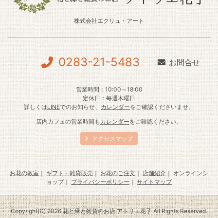
株式会社エクリュ・アート
0283-21-5483
お問合せ
営業時間：10:00～18:00
定休日：毎週木曜日
詳しくは
LINE
でのお知らせ、
カレンダー
をご確認くださいませ。
店内カフェの営業時間も
カレンダー
をご確認ください。
アクセスマップ
お花の教室
｜
ギフト・雑貨販売
｜
お花のご注文
｜
店舗紹介
｜ オンラインシ
ョップ｜
プライバシーポリシー
｜
サイトマップ
Copyright(C) 2026 花と緑と雑貨のお店 アトリエ花子 All Rights Reserved.