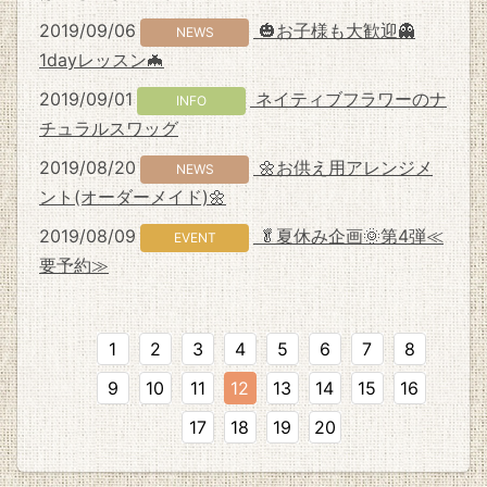
2019/09/06
🎃お子様も大歓迎👻
NEWS
1dayレッスン🦇
2019/09/01
ネイティブフラワーのナ
INFO
チュラルスワッグ
2019/08/20
🌼お供え用アレンジメ
NEWS
ント(オーダーメイド)🌼
2019/08/09
🥬夏休み企画🌞第4弾≪
EVENT
要予約≫
1
2
3
4
5
6
7
8
9
10
11
12
13
14
15
16
17
18
19
20