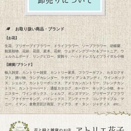
お取り扱い商品・ブランド
【お花】
生花、プリザーブドフラワー、ドライフラワー、ソープフラワー、胡蝶蘭、
観葉植物、花鉢、花苗、庭木、花材、ウェディングブーケ＆ブートニア、ウ
ェルカムボード、リングピロー、髪飾り、ヘッドドレスなどブライダル小物
【雑貨/ブランド】
輸入雑貨、カントリー雑貨、カントリー家具、フラワーギフト、カタログギ
フト、贈り物、ラングカレンダー、ラガディ アン＆アンディ、ワインボック
ス、シェルフ、カントリーボックス、アメリカンカントリー、フレンチカン
トリー、カントリーハート、通販カタログ、ホーロー、キッチン小物、キャ
ニスター、ワインボックス、シェルフ、ボンヌママン、プリザーブドフラワ
ー、ファイヤーキング、パイレックス、アンティーク、コレクティブル、マ
ニー、イマン、倉敷意匠計画室、ティアラ、オ・タン・ジャディス etc...