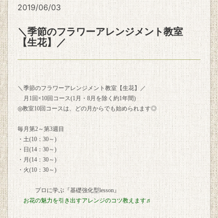
2019/06/03
＼季節のフラワーアレンジメント教室
【生花】／
＼季節のフラワーアレンジメント教室【生花】／
月1回×10回コース(1月・8月を除く約1年間)
◎教室10回コースは、どの月からでも始められます◎
毎月第2～第3週目
・土(10：30～)
・日(14：30～)
・月(14：30～)
・火(10：30～)
プロに学ぶ『基礎強化型lesson』
お花の魅力を引き出すアレンジのコツ教えます♬