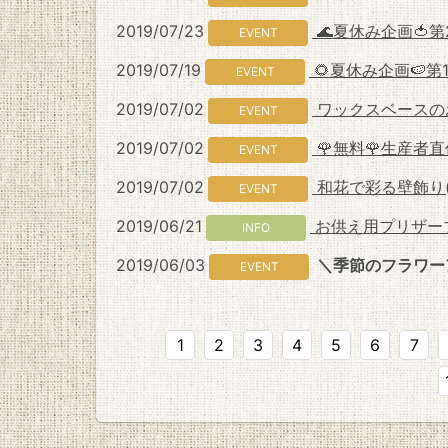
2019/07/23
🌊夏休み企画🍅
EVENT
2019/07/19
🌻夏休み企画🍉第
EVENT
2019/07/02
ワックスベースの
EVENT
2019/07/02
🌹無料🌹生産者
EVENT
2019/07/02
和花で彩る壁飾り
EVENT
2019/06/21
お供え用プリザー
INFO
2019/06/03
＼季節のフラワー
EVENT
1
2
3
4
5
6
7