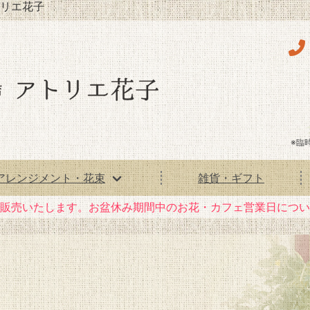
リエ花子
※臨
アレンジメント・花束
雑貨・ギフト
花）販売いたします。お盆休み期間中のお花・カフェ営業日につ