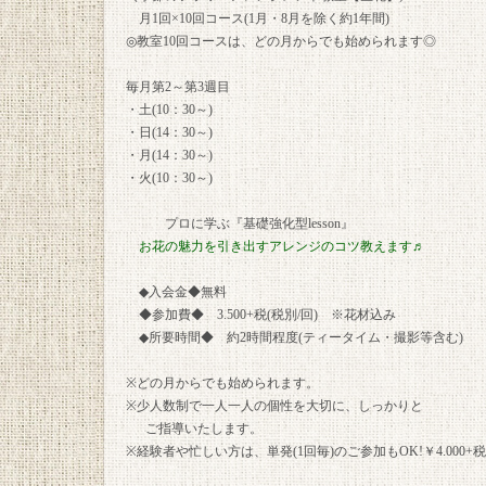
月1回×10回コース(1月・8月を除く約1年間)
◎教室10回コースは、どの月からでも始められます◎
毎月第2～第3週目
・土(10：30～)
・日(14：30～)
・月(14：30～)
・火(10：30～)
プロに学ぶ『基礎強化型lesson』
お花の魅力を引き出すアレンジのコツ教えます♬
◆入会金◆無料
◆参加費◆ 3.500+税(税別/回) ※花材込み
◆所要時間◆ 約2時間程度(ティータイム・撮影等含む)
※どの月からでも始められます。
※少人数制で一人一人の個性を大切に、しっかりと
ご指導いたします。
※経験者や忙しい方は、単発(1回毎)のご参加もOK!￥4.000+税