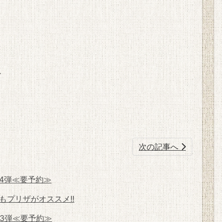
、
次の記事へ
第4弾≪要予約≫
プリザがオススメ!!
第3弾≪要予約≫