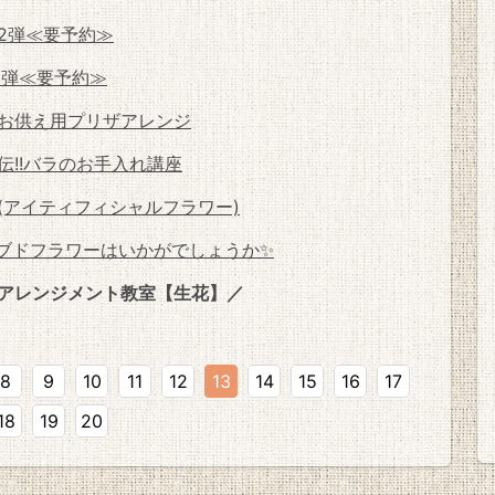
第2弾≪要予約≫
1弾≪要予約≫
お供え用プリザアレンジ
直伝!!バラのお手入れ講座
(アイティフィシャルフラワー)
ブドフラワーはいかがでしょうか✨
アレンジメント教室【生花】／
8
9
10
11
12
13
14
15
16
17
18
19
20