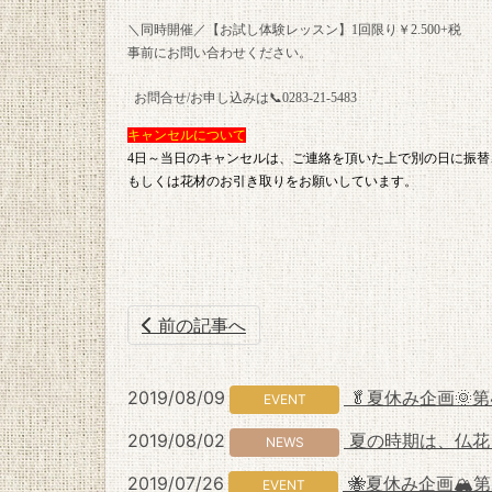
＼同時開催／【お試し体験レッスン】1回限り￥2.500+税
事前にお問い合わせください。
お問合せ/お申し込みは📞0283-21-5483
キャンセルについて
4日～当日のキャンセルは、ご連絡を頂いた上で別の日に振替
もしくは花材のお引き取りをお願いしています。
前の記事へ
2019/08/09
🥬夏休み企画🌞
EVENT
2019/08/02
夏の時期は、仏花も
NEWS
2019/07/26
🐝夏休み企画🏔
EVENT