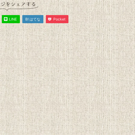
LINE
B! はてな
Pocket