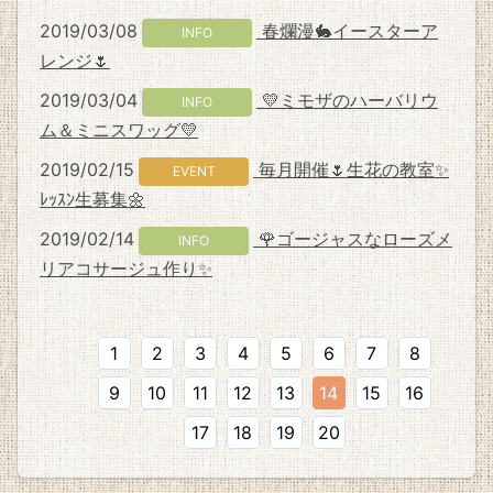
2019/03/08
春爛漫🐇イースターア
INFO
レンジ🌷
2019/03/04
💛ミモザのハーバリウ
INFO
ム＆ミニスワッグ💛
2019/02/15
毎月開催🌷生花の教室✨
EVENT
ﾚｯｽﾝ生募集🌼
2019/02/14
🌹ゴージャスなローズメ
INFO
リアコサージュ作り✨
1
2
3
4
5
6
7
8
9
10
11
12
13
14
15
16
17
18
19
20