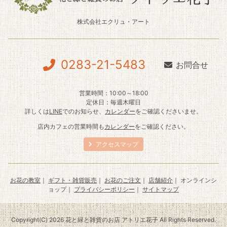
株式会社エクリュ・アート
0283-21-5483
お問合せ
営業時間：10:00～18:00
定休日：毎週木曜日
詳しくは
LINE
でのお知らせ、
カレンダー
をご確認くださいませ。
店内カフェの営業時間も
カレンダー
をご確認ください。
アクセスマップ
お花の教室
｜
ギフト・雑貨販売
｜
お花のご注文
｜
店舗紹介
｜ オンラインシ
ョップ｜
プライバシーポリシー
｜
サイトマップ
Copyright(C) 2026 花と緑と雑貨のお店 アトリエ花子 All Rights Reserved.