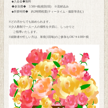
◆入会金◆無料
◆参加費◆ 3.500+税(税別/回) ※花材込み
◆所要時間◆ 約2時間程度(ティータイム・撮影等含む)
※どの月からでも始められます。
※少人数制で一人一人の個性を大切に、しっかりと
ご指導いたします。
※経験者や忙しい方は、単発(1回毎)のご参加もOK!￥4.000+税