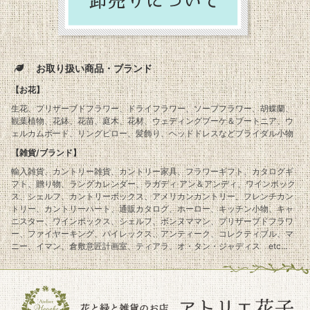
お取り扱い商品・ブランド
【お花】
生花、プリザーブドフラワー、ドライフラワー、ソープフラワー、胡蝶蘭、
観葉植物、花鉢、花苗、庭木、花材、ウェディングブーケ＆ブートニア、ウ
ェルカムボード、リングピロー、髪飾り、ヘッドドレスなどブライダル小物
【雑貨/ブランド】
輸入雑貨、カントリー雑貨、カントリー家具、フラワーギフト、カタログギ
フト、贈り物、ラングカレンダー、ラガディ アン＆アンディ、ワインボック
ス、シェルフ、カントリーボックス、アメリカンカントリー、フレンチカン
トリー、カントリーハート、通販カタログ、ホーロー、キッチン小物、キャ
ニスター、ワインボックス、シェルフ、ボンヌママン、プリザーブドフラワ
ー、ファイヤーキング、パイレックス、アンティーク、コレクティブル、マ
ニー、イマン、倉敷意匠計画室、ティアラ、オ・タン・ジャディス etc...