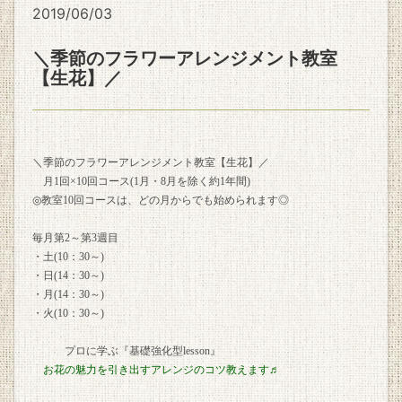
2019/06/03
＼季節のフラワーアレンジメント教室
【生花】／
＼季節のフラワーアレンジメント教室【生花】／
月1回×10回コース(1月・8月を除く約1年間)
◎教室10回コースは、どの月からでも始められます◎
毎月第2～第3週目
・土(10：30～)
・日(14：30～)
・月(14：30～)
・火(10：30～)
プロに学ぶ『基礎強化型lesson』
お花の魅力を引き出すアレンジのコツ教えます♬