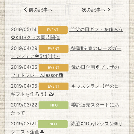
前の記事へ
次の記事へ
2019/05/14
👔父の日ギフトを作ろう
EVENT
🌻KIDSクラス同時開催
2019/04/29
待望!!🌹春のローズガー
EVENT
デンフェア🌹5/4(土)～
2019/04/05
母の日企画🌟プリザの
EVENT
フォトフレームlesson📷
2019/04/05
キッズクラス【母の日
EVENT
ギフトを作ろう】🎁
2019/03/22
委託販売スタートにあ
INFO
たって
2019/03/21
待望❢1Dayレッスン❁リ
INFO
クエスト企画🔔