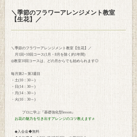
＼季節のフラワーアレンジメント教室
【生花】／
＼季節のフラワーアレンジメント教室【生花】／
月1回×10回コース(1月・8月を除く約1年間)
◎教室10回コースは、どの月からでも始められます◎
毎月第2～第3週目
・土(10：30～)
・日(14：30～)
・月(14：30～)
・火(10：30～)
プロに学ぶ『基礎強化型lesson』
お花の魅力を引き出すアレンジのコツ教えます♬
◆入会金◆無料