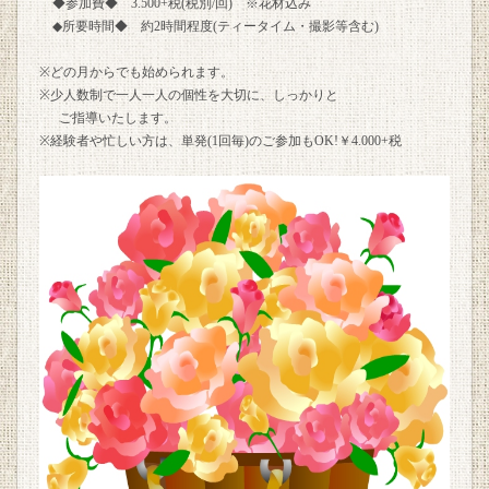
◆参加費◆ 3.500+税(税別/回) ※花材込み
◆所要時間◆ 約2時間程度(ティータイム・撮影等含む)
※どの月からでも始められます。
※少人数制で一人一人の個性を大切に、しっかりと
ご指導いたします。
※経験者や忙しい方は、単発(1回毎)のご参加もOK!￥4.000+税