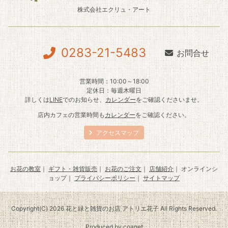
株式会社エクリュ・アート
0283-21-5483
お問合せ
営業時間：10:00～18:00
定休日：毎週木曜日
詳しくは
LINE
でのお知らせ、
カレンダー
をご確認くださいませ。
店内カフェの営業時間も
カレンダー
をご確認ください。
アクセスマップ
お花の教室
｜
ギフト・雑貨販売
｜
お花のご注文
｜
店舗紹介
｜ オンラインシ
ョップ｜
プライバシーポリシー
｜
サイトマップ
Copyright(C) 2026 花と緑と雑貨のお店 アトリエ花子 All Rights Reserved.
Produced by
coanet