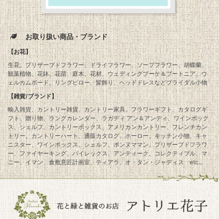
お取り扱い商品・ブランド
【お花】
生花、プリザーブドフラワー、ドライフラワー、ソープフラワー、胡蝶蘭、
観葉植物、花鉢、花苗、庭木、花材、ウェディングブーケ＆ブートニア、ウ
ェルカムボード、リングピロー、髪飾り、ヘッドドレスなどブライダル小物
【雑貨/ブランド】
輸入雑貨、カントリー雑貨、カントリー家具、フラワーギフト、カタログギ
フト、贈り物、ラングカレンダー、ラガディ アン＆アンディ、ワインボック
ス、シェルフ、カントリーボックス、アメリカンカントリー、フレンチカン
トリー、カントリーハート、通販カタログ、ホーロー、キッチン小物、キャ
ニスター、ワインボックス、シェルフ、ボンヌママン、プリザーブドフラワ
ー、ファイヤーキング、パイレックス、アンティーク、コレクティブル、マ
ニー、イマン、倉敷意匠計画室、ティアラ、オ・タン・ジャディス etc...